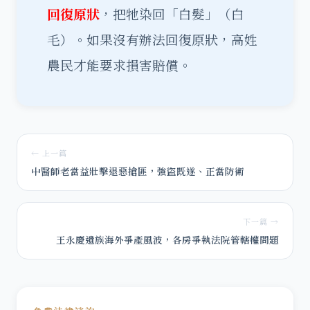
回復原狀
，把牠染回「白髮」（白
毛）。如果沒有辦法回復原狀，高姓
農民才能要求損害賠償。
← 上一篇
中醫師老當益壯擊退惡搶匪，強盜既遂、正當防衛
下一篇 →
王永慶遺族海外爭產風波，各房爭執法院管轄權問題