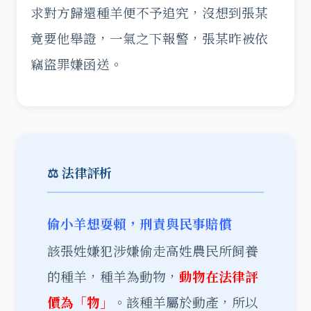
求對方歸還種羊便不予追究，沒想到張某
竟要他舉證，一氣之下報警，張某昨被依
竊盜罪嫌函送。
⚖️ 法律評析
偷小羊想耍賴，刑責與民事賠償
該張姓嫌犯涉嫌偷走高姓農民所飼養
的種羊，種羊為動物，
動物在法律評
價為「物」
。該種羊屬於動產，所以