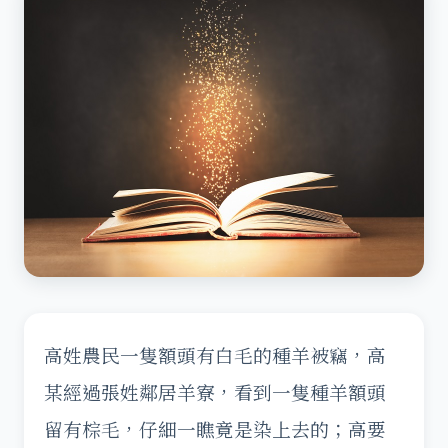
高姓農民一隻額頭有白毛的種羊被竊，高
某經過張姓鄰居羊寮，看到一隻種羊額頭
留有棕毛，仔細一瞧竟是染上去的；高要