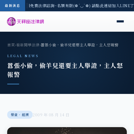
區-8/3(一) 現場免費法律諮詢~名額有限(❁´◡`❁) 請點此連結加入LINE
最新消息
首頁
›
看新聞學法律
›
囂張小偷，偷羊兒還要主人舉證，主人怒報警
LEGAL NEWS
囂張小偷，偷羊兒還要主人舉證，主人怒
報警
2009 年 08 月 14 日
勞資‧經濟