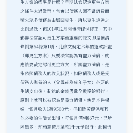
生方案的標準是什麼？早期法官認定更生方案
之條件太過嚴苛，常會以債務人因不當消費而
積欠眾多債務為由駁回更生，所以更生通過之
比例過低，但101年12月間債清條例修正，其中
影響法官認可更生方案最重要的條文即是債清
條例第64條第1項，此條文規定六年的還款計畫
（即更生方案）只要法官認為有盡力清償，就
應該要裁定認可更生方案。所謂盡力清償，是
指依照債務人的收入狀況，扣除債務人或是受
債務人撫養的人（父母或為成年子女）必要的
生活支出後，剩餘的金錢盡量全數還給銀行，
原則上就可以被認為是盡力清償。像是本件楊
婦一個月收入1萬9500元，但扣除勞健保和其
他必要的生活支出後，每個月僅剩867元，已所
剩無多，却願意按月還款1千元予銀行，此種情