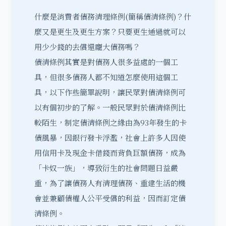
什麼是
消費者債務清理條例
(簡稱債清條例)？什
麼又是更生及更生方案？只要更生通過就可以
用少少錢的去償還龐大債務嗎？
債清條例其實是對債務人很多益處的一個工
具，但很多債務人都不知道怎麼使用這個工
具，以下作些簡單說明，讓民眾對債清條例可
以有個初步的了解。一般民眾對於債清條例比
較陌生，制定債清條例之緣由為93年發生的卡
債風暴，因銀行發卡浮濫，社會上許多人因使
用信用卡及現金卡借錢而背負巨額債務，成為
「卡奴一族」，導致衍生的社會問題日益嚴
重，為了讓債務人有清理債務、重建生活的機
會並兼顧債權人公平受償的利益，因而訂定債
清條例。