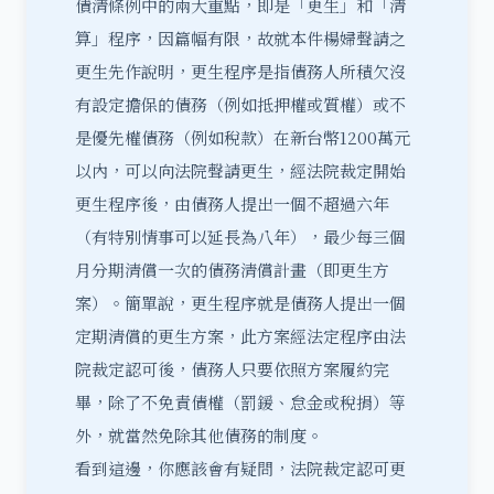
債清條例中的兩大重點，即是「
更生
」和「
清
算
」程序，因篇幅有限，故就本件楊婦聲請之
更生先作說明，更生程序是指債務人所積欠沒
有設定擔保的債務（例如抵押權或質權）或不
是優先權債務（例如稅款）在新台幣1200萬元
以內，可以向法院聲請更生，經法院裁定開始
更生程序後，由債務人提出一個不超過六年
（有特別情事可以延長為八年），最少每三個
月分期清償一次的債務清償計畫（即更生方
案）。簡單說，更生程序就是債務人提出一個
定期清償的更生方案，此方案經法定程序由法
院裁定認可後，債務人只要依照方案履約完
畢，除了不免責債權（罰鍰、怠金或稅捐）等
外，就當然免除其他債務的制度。
看到這邊，你應該會有疑問，法院裁定認可更