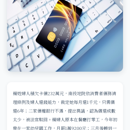
楊姓婦人積欠卡債232萬元，南投地院依消費者債務清
理條例及婦人還錢能力，裁定她每月還1千元，只需償
還6年；二家債權銀行不滿，提出異議，認為償還成數
太少，被法官駁回。楊婦人原本在餐廳打零工，今年初
曾在一家幼兒園工作，月薪1萬9200元；三月後轉到一