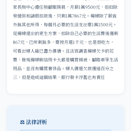
家長照中心擔任照顧服務員，月薪1萬9500元，但扣除
勞健保和請假扣款後，只剩1萬7867元。楊婦除了薪資
外無其他所得，每個月必要的生活支出要1萬1500元。
從楊婦提出的更生方案，扣除自己必要的生活費後僅剩
867元，已所剩無多，要按月還1千元，也是很吃力，
可看出婦人確已盡力償債。且法官調查楊婦欠卡的花
費，發現楊婦刷信用卡大都是購買棉被、腳踏車等生活
用品，並沒有購買奢侈品。婦人償還欠款僅達百分之
三，但是造成這個結果，銀行發卡浮濫也有責任
⚖️ 法律評析