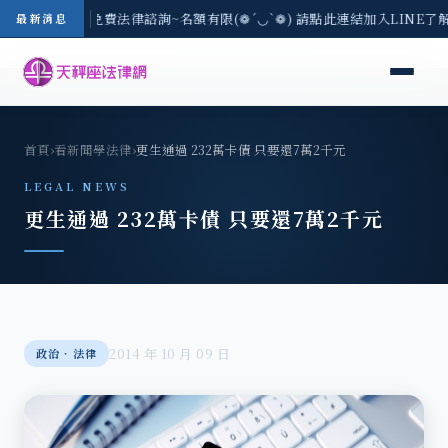
-8/3(一) 現場免費法律諮詢~名額有限(❁´◡`❁) 請點此連結加入LINE了
最新消息
首頁
›
看新聞學法律
›
更生通過 232萬卡債 只要還7萬2千元
LEGAL NEWS
更生通過 232萬卡債 只要還7萬2千元
2014 年 10 月 09 日
政治‧法律