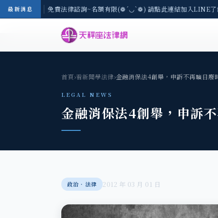
8/3(一) 現場免費法律諮詢~名額有限(❁´◡`❁) 請點此連結加入LINE了
最新消息
首頁
›
看新聞學法律
›
金融消保法4創舉，申訴不再曠日廢
LEGAL NEWS
金融消保法4創舉，申訴
2012 年 03 月 01 日
政治‧法律