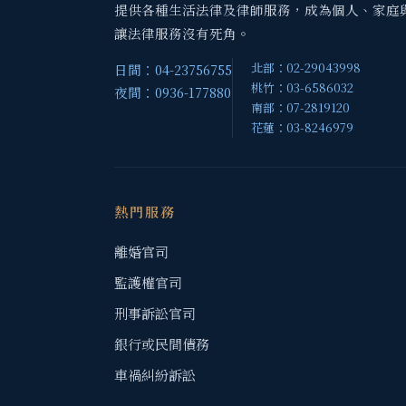
提供各種生活法律及律師服務，成為個人、家庭
讓法律服務沒有死角。
北部：02-29043998
日間：04-23756755
桃竹：03-6586032
夜間：0936-177880
南部：07-2819120
花蓮：03-8246979
熱門服務
離婚官司
監護權官司
刑事訴訟官司
銀行或民間債務
車禍糾紛訴訟