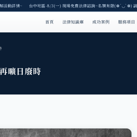
解活動詳情~ 台中地區-8/3(一) 現場免費法律諮詢~名額有限(❁´◡`❁) 
首頁
法律知識庫
成功案例
服務項目
時
不再曠日廢時