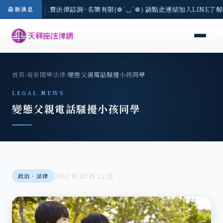
8/3(一) 現場免費法律諮詢~名額有限(❁´◡`❁) 請點此連結加入LINE了
最新消息
首頁
›
看新聞學法律
›
變態父親電話騷擾小孩同學
LEGAL NEWS
變態父親電話騷擾小孩同學
2013 年 02 月 22 日
政治‧法律