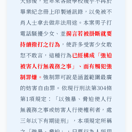
大修後，近年來各級學校幾乎不再於
畢業紀念冊上印製通訊錄，以免被不
肖人士拿去做非法用途。
本案男子打
電話騷擾
少女、並
揚言若被掛斷就要
持續撥打之行為
，使許多受害少女敢
怒不敢言，這種行為
已經構成「強迫
被害人行無義務之事」、而有觸犯強
制罪嫌。
強制罪可說是涵蓋範圍最廣
的妨害自由罪。依現行刑法第304條
第1項規定：「以強暴、脅迫使人行
無義務之事或妨害人行使權利者，處
三年以下有期徒刑」，本項規定所稱
之「強暴、脅迫」，只要行為人所用