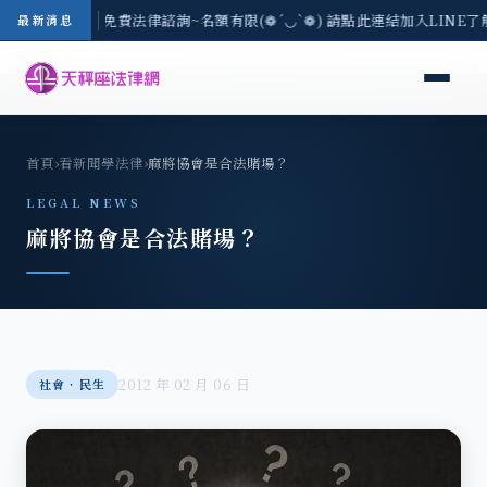
-8/3(一) 現場免費法律諮詢~名額有限(❁´◡`❁) 請點此連結加入LINE
最新消息
首頁
›
看新聞學法律
›
麻將協會是合法賭場？
LEGAL NEWS
麻將協會是合法賭場？
2012 年 02 月 06 日
社會‧民生