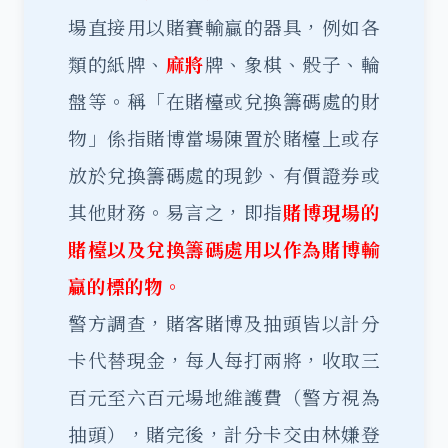
場直接用以賭賽輸贏的器具，例如各
類的紙牌、
麻將
牌、象棋、骰子、輪
盤等。稱「在賭檯或兌換籌碼處的財
物」係指賭博當場陳置於賭檯上或存
放於兌換籌碼處的現鈔、有價證券或
其他財務。易言之，即指
賭博現場的
賭檯以及兌換籌碼處用以作為賭博輸
贏的標的物。
警方調查，賭客賭博及抽頭皆以計分
卡代替現金，每人每打兩將，收取三
百元至六百元場地維護費（警方視為
抽頭），賭完後，計分卡交由林嫌登