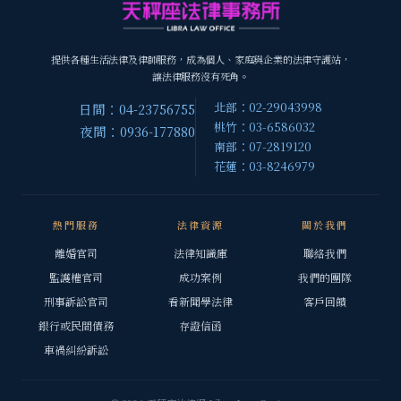
提供各種生活法律及律師服務，成為個人、家庭與企業的法律守護站，
讓法律服務沒有死角。
北部：02-29043998
日間：04-23756755
桃竹：03-6586032
夜間：0936-177880
南部：07-2819120
花蓮：03-8246979
熱門服務
法律資源
關於我們
離婚官司
法律知識庫
聯絡我們
監護權官司
成功案例
我們的團隊
刑事訴訟官司
看新聞學法律
客戶回饋
銀行或民間債務
存證信函
車禍糾紛訴訟