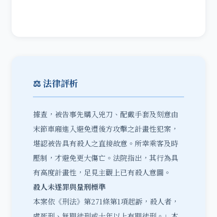
⚖️ 法律評析
據查，被告事先購入兇刀、配戴手套及刻意由
末節車廂進入避免遭後方攻擊之計畫性犯案，
堪認被告具有殺人之直接故意。所幸乘客及時
壓制，才避免更大傷亡。法院指出，其行為具
有高度計畫性，足見主觀上已有殺人意圖。
殺人未遂罪與量刑標準
本案依《刑法》第271條第1項起訴，殺人者，
處死刑、無期徒刑或十年以上有期徒刑。」本