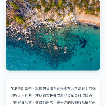
在刑事訴訟中，證據的合法性直接影響其在法庭上的採
納與否。近期，前桃園市長鄭文燦涉及華亞科技園區土
地開發貪污案，其律師團隊主張檢方的監聽行為屬於違