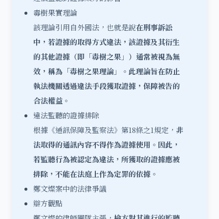
毒樹果實理論
該理論引用自外國法，也就是說
在刑事訴訟
中，若證據的取得方式違法，該證據及其衍生
的其他證據（即「毒樹之果」）通常被視為無
效，稱為「毒樹之果理論」。此理論旨在防止
執法機關透過違法手段獲取證據，保障被告的
合法權益。
違法監聽的證據排除
根據《通訊保障及監察法》第18條之1規定，
非
法取得的通訊內容不得作為證據使用。因此，
若監聽行為被認定為違法，所獲取的證據應被
排除，不能在法庭上作為定罪的依據。
鄭文燦案中的法律爭議
辯方觀點
鄭文燦的律師團隊主張，
檢方對其進行的監聽