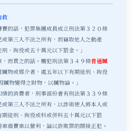
自救
轉賣的話，犯罪集團成員成立刑法第３２０條
己或第三人不法之所有，而竊取他人之動產
徒刑、拘役或五十萬元以下罰金。」
車，而買之的話。觸犯刑法第３４９條
普通贓
買贓物或媒介者，處五年以下有期徒刑、拘役
因贓物變得之財物，以贓物論。」
知情的消費者，刑事部份會有刑法第３３９條
己或第三人不法之所有，以詐術使人將本人或
有期徒刑、拘役或科或併科五十萬元以下罰
游車商賣車以營利，論以詐欺罪的間接正犯。