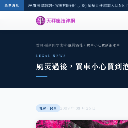
-8/3(一) 現場免費法律諮詢~名額有限(❁´◡`❁) 請點此連結加入LINE了
最新消息
首頁
›
看新聞學法律
›
風災過後，買車小心買到泡水車
LEGAL NEWS
風災過後，買車小心買到
2009 年 08 月 26 日
社會‧民生