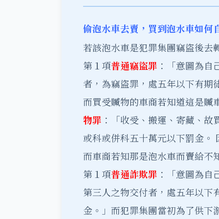
偷泡水車去賣，買到泡水車如何
若該泡水車是犯罪集團竊盜後去
第１項
普通竊盜罪
：「意圖為自
者，為竊盜罪，處五年以下有期
而買受贓物的車商若知道這是贓
物罪
：「收受、搬運、寄藏、故
或科或併科五十萬元以下罰金。 
而車商若知那是泡水車而賣給不
第１項
普通詐欺罪
：「意圖為自
第三人之物交付者，處五年以下
金。」而犯罪集團當初為了供下