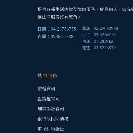
提供各種生活法律及律師服務，成為個人、家庭
讓法律服務沒有死角。
北部：02-29043998
日間：04-23756755
桃竹：03-6586032
夜間：0936-177880
南部：07-2819120
花蓮：03-8246979
熱門服務
離婚官司
監護權官司
刑事訴訟官司
銀行或民間債務
車禍糾紛訴訟