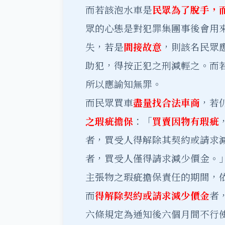
而若該泡水車是
民眾為了脫手，
眾的心態是對犯罪集團事後會用
失，若是
間接故意
，則該名民眾
助犯，得按正犯之刑減輕之。而
所以應諭知無罪。
而民眾買車
盡量找合法車商
，若
之瑕疵擔保
：「
買賣因物有瑕疵
者，買受人得解除其契約或請求
者，買受人僅得請求減少價金。
主張物之瑕疵擔保責任的期間，
而
得解除契約或請求減少價金
者
六條規定為通知後六個月間不行