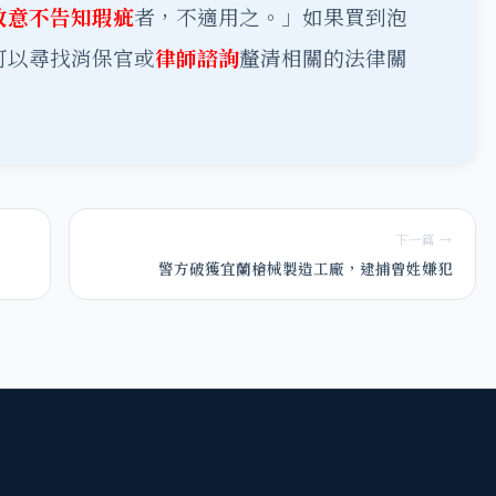
故意不告知瑕疵
者，不適用之。」如果買到泡
可以尋找消保官或
律師諮詢
釐清相關的法律關
下一篇 →
警方破獲宜蘭槍械製造工廠，逮捕曾姓嫌犯