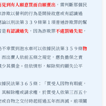
而見到有人願意買而自願賣出
，需判斷那個民
來詐欺以營利的行為是間接故意或有認識過
應論以刑法第３３９條第１項普通詐欺罪的幫
若是
有認識過失
，因為詐欺罪
不處罰過失犯
，
仍不幸買到泡水車可以依據民法第３５９條
物
，而出賣人依前五條之規定，應負擔保之責
減少其價金。但依情形，解除契約顯失公平
」
依據民法第３６５條：「買受人因物有瑕疵，
，其解除權或請求權，於買受人依第三百五十
使或自物之交付時起經過五年而消滅。前項關