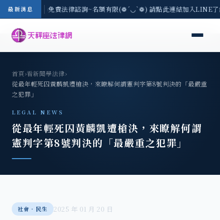
-8/3(一) 現場免費法律諮詢~名額有限(❁´◡`❁) 請點此連結加入LINE
最新消息
首頁
›
看新聞學法律
›
從最年輕死囚黃麟凱遭槍決，來瞭解何謂憲判字第8號判決的「最嚴重
之犯罪」
LEGAL NEWS
從最年輕死囚黃麟凱遭槍決，來瞭解何謂
憲判字第8號判決的「最嚴重之犯罪」
2025 年 01 月 20 日
社會‧民生