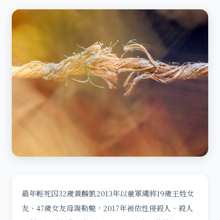
最年輕死囚32歲黃麟凱2013年以童軍繩將19歲王姓女
友、47歲女友母親勒斃，2017年被依性侵殺人、殺人