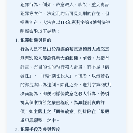
犯罪行為。例如，故意殺人、綁架、重大毒品
犯罪等案件，法定刑均仍可見死刑的存在，但
標準何在，大法官以
113年憲判字第8號判決
說
明應審酌以下幾點：
犯罪動機與目的
行為人是不是出於預謀的蓄意連續殺人或恣意
無差別殺人等惡性重大的動機。
前者，乃指有
計畫、有目的性的執行殺人計畫，而不是「偶
發性」、「非計劃性殺人」。後者，以最著名
的鄭捷案即為適例。除此之外，憲判字第8號判
決尚認為，
即便同樣係故意之殺人行為，仍須
視其個案情節之嚴重程度，為減輕刑責的評
價，如主觀上之「間接故意」則排除在「最嚴
重犯罪類型」之中。
犯罪手段及參與程度