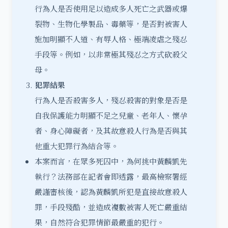
行為人是否使用足以造成多人死亡之武器或爆
裂物、生物化學製品、毒藥等，是否對被害人
施加明顯不人道、有辱人格、極端凌虐之殘忍
手段等。例如，以非常極其殘忍之方式砍殺父
母。
犯罪結果
行為人是否殺害多人，殘忍殺害的對象是否是
自我保護能力明顯不足之兒童、老年人、懷孕
者、身心障礙者，及其故意殺人行為是否與其
他重大犯罪行為結合等。
本案而言，在眾多死囚中，為何挑中黃麟凱先
執行？法務部在記者會即透露，最高檢察署經
嚴謹審核後，認為黃麟凱所犯是直接故意殺人
罪，手段殘酷，並造成複數被害人死亡嚴重結
果，自然符合犯罪情節最嚴重的犯行。