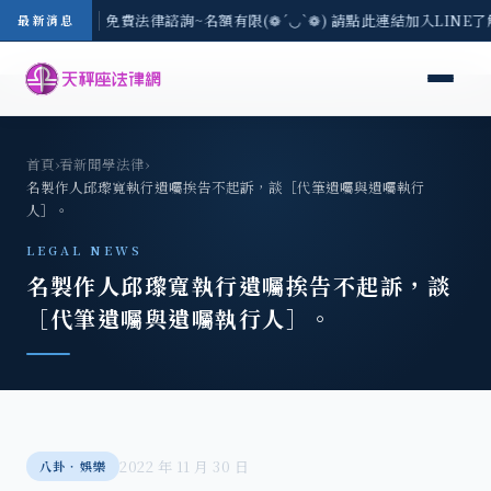
-8/3(一) 現場免費法律諮詢~名額有限(❁´◡`❁) 請點此連結加入LINE
最新消息
首頁
›
看新聞學法律
›
名製作人邱瓈寬執行遺囑挨告不起訴，談［代筆遺囑與遺囑執行
人］。
LEGAL NEWS
名製作人邱瓈寬執行遺囑挨告不起訴，談
［代筆遺囑與遺囑執行人］。
2022 年 11 月 30 日
八卦‧娛樂