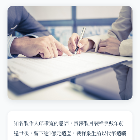
知名製作人邱瓈寬的恩師，資深製片裴祥泉數年前
過世後，留下逾1億元遺產，裴祥泉生前以代筆遺囑