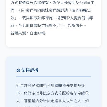
方式將遺產分給邱瓈寬、製作人楊智明及公司員工
們，引起裴祥泉的胞妹裴祥麟訴請「確認遺囑無
效」，裴祥麟另對邱瓈寬、楊智明2人提吿侵占等
罪，台北地檢署認定罪證不足下不起訴處分。
新聞來源：自由時報
⚖️ 法律評析
近年許多民眾開始利用遺囑預先安排身後
事，將財產以非法定方式分配給各法定繼承
人，甚至是給分給法定繼承人以外之人，如