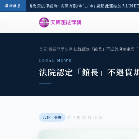
-8/3(一) 現場免費法律諮詢~名額有限(❁´◡`❁) 請點此連結加入LINE
最新消息
首頁
›
看新聞學法律
›
法院認定「館長」不退貨規定違反「
LEGAL NEWS
法院認定「館長」不退貨
2022 年 02 月 10 日
八卦‧娛樂