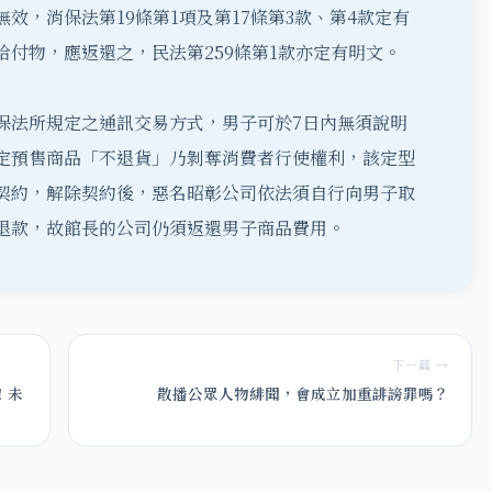
效，消保法第19條第1項及第17條第3款、第4款定有
付物，應返還之，民法第259條第1款亦定有明文。
保法所規定之通訊交易方式，男子可於7日內無須說明
定預售商品「不退貨」乃剝奪消費者行使權利，該定型
契約，解除契約後，惡名昭彰公司依法須自行向男子取
退款，故館長的公司仍須返還男子商品費用。
下一篇 →
！未
散播公眾人物緋聞，會成立加重誹謗罪嗎？