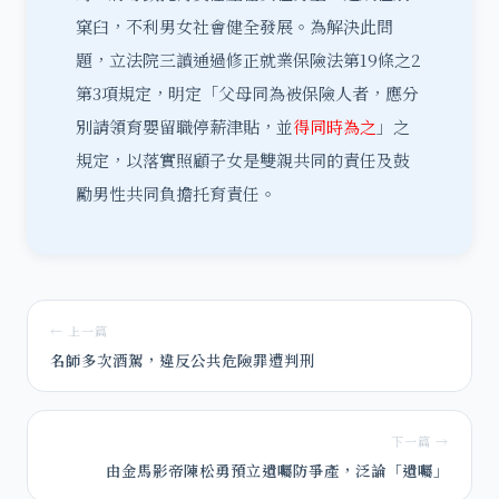
窠臼，不利男女社會健全發展。為解決此問
題，立法院三讀通過修正就業保險法第19條之2
第3項規定，明定「父母同為被保險人者，應分
別請領育嬰留職停薪津貼，並
得同時為之
」之
規定，以落實照顧子女是雙親共同的責任及鼓
勵男性共同負擔托育責任。
← 上一篇
名師多次酒駕，違反公共危險罪遭判刑
下一篇 →
由金馬影帝陳松勇預立遺囑防爭產，泛論「遺囑」