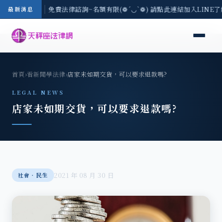
-8/3(一) 現場免費法律諮詢~名額有限(❁´◡`❁) 請點此連結加入LINE
最新消息
首頁
›
看新聞學法律
›
店家未如期交貨，可以要求退款嗎?
LEGAL NEWS
店家未如期交貨，可以要求退款嗎?
2021 年 08 月 30 日
社會‧民生