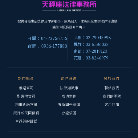
提供各種生活法律及律師服務，成為個人、家庭與企業的法律守護站，
讓法律服務沒有死角。
北部：02-29043998
日間：04-23756755
桃竹：03-6586032
夜間：0936-177880
南部：07-2819120
花蓮：03-8246979
熱門服務
法律資源
關於我們
離婚官司
法律知識庫
聯絡我們
監護權官司
成功案例
我們的團隊
刑事訴訟官司
看新聞學法律
客戶回饋
銀行或民間債務
存證信函
車禍糾紛訴訟