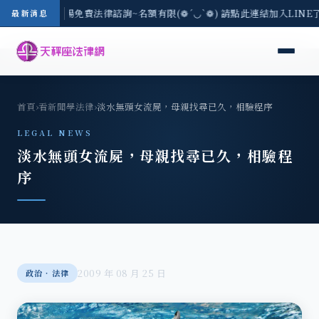
區-8/3(一) 現場免費法律諮詢~名額有限(❁´◡`❁) 請點此連結加入LIN
最新消息
首頁
›
看新聞學法律
›
淡水無頭女流屍，母親找尋已久，相驗程序
LEGAL NEWS
淡水無頭女流屍，母親找尋已久，相驗程
序
2009 年 08 月 25 日
政治‧法律