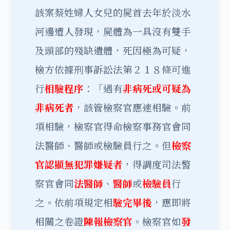
該案蔡姓婦人女兒的屍首去年於淡水
河邊遭人發現，屍體為一具沒有雙手
及頭部的殘缺遺體，死因極為可疑，
檢方依據刑事訴訟法第２１８條可進
行
相驗程序
：「遇有
非病死或可疑為
非病死者
，該管檢察官應速相驗。前
項相驗，檢察官得命檢察事務官會同
法醫師、醫師或檢驗員行之。但
檢察
官認顯無犯罪嫌疑者
，得調度司法警
察官會同
法醫師
、
醫師
或
檢驗員
行
之。依前項規定相
驗完畢後
，應即將
相關之卷證
陳報檢察官
。檢察官如
發