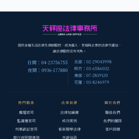
提供各種生活法律及律師服務，成為個人、家庭與企業的法律守護站，
讓法律服務沒有死角。
北部：02-29043998
日間：04-23756755
桃竹：03-6586032
夜間：0936-177880
南部：07-2819120
花蓮：03-8246979
熱門服務
法律資源
關於我們
離婚官司
法律知識庫
聯絡我們
監護權官司
成功案例
我們的團隊
刑事訴訟官司
看新聞學法律
客戶回饋
銀行或民間債務
存證信函