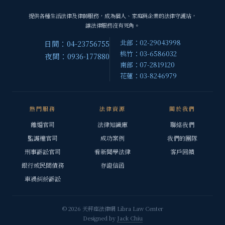
提供各種生活法律及律師服務，成為個人、家庭與企業的法律守護站，
讓法律服務沒有死角。
北部：02-29043998
日間：04-23756755
桃竹：03-6586032
夜間：0936-177880
南部：07-2819120
花蓮：03-8246979
熱門服務
法律資源
關於我們
離婚官司
法律知識庫
聯絡我們
監護權官司
成功案例
我們的團隊
刑事訴訟官司
看新聞學法律
客戶回饋
銀行或民間債務
存證信函
車禍糾紛訴訟
© 2026 天秤座法律網 Libra Law Center
Designed by
Jack Chiu