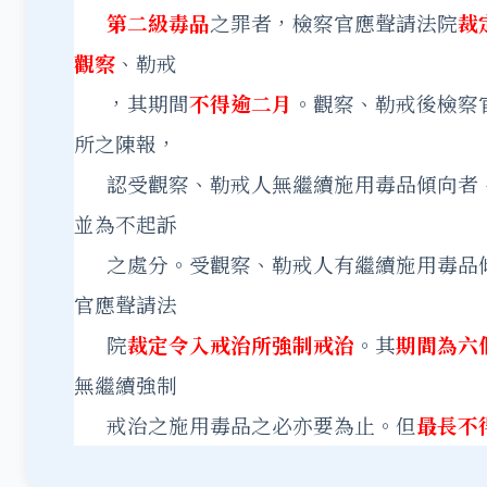
第二級毒品
之罪者，檢察官應聲請法院
裁
觀察
、勒戒
，其期間
不得逾二月
。觀察、勒戒後檢察
所之陳報，
認受觀察、勒戒人無繼續施用毒品傾向者
並為不起訴
之處分。受觀察、勒戒人有繼續施用毒品
官應聲請法
院
裁定令入戒治所強制戒治
。其
期間為六
無繼續強制
戒治之施用毒品之必亦要為止。但
最長不