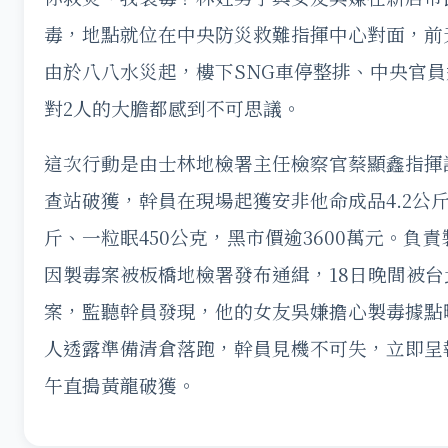
毒，地點就位在中央防災救難指揮中心對面，前
由於八八水災起，樓下SNG車停整排、中央官
對2人的大膽都感到不可思議。
這次行動是由士林地檢署主任檢察官蔡顯鑫指揮
查站破獲，幹員在現場起獲安非他命成品4.2公斤
斤、一粒眠450公克，黑市價逾3600萬元。負
因製毒案被板橋地檢署發布通緝，18日晚間被
案，監聽幹員發現，他的女友吳嫌擔心製毒據點
人透露準備清倉落跑，幹員見機不可失，立即呈
午直搗黃龍破獲。