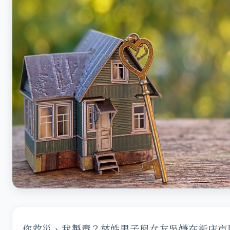
你救災、我製毒？林姓男子與女友吳嫌在新店市