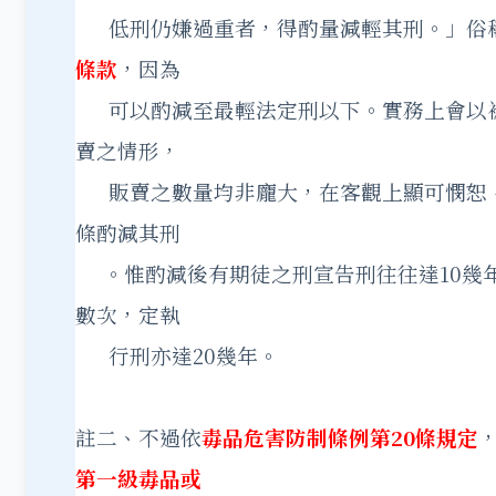
低刑仍嫌過重者，得酌量減輕其刑。」俗
條款
，因為
可以酌減至最輕法定刑以下。實務上會以
賣之情形，
販賣之數量均非龐大，在客觀上顯可憫恕，
條酌減其刑
。惟酌減後有期徒之刑宣告刑往往達10幾
數次，定執
行刑亦達20幾年。
註二、不過依
毒品危害防制條例第20條規定
第一級毒品或