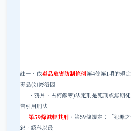
註一、依
毒品危害防制條例
第4條第1項的規
毒品(如海洛因
、鴉片、古柯鹼等)法定刑是死刑或無期徒
皆引用刑法
第59條減輕其刑
。第59條規定：「犯罪
恕，認科以最