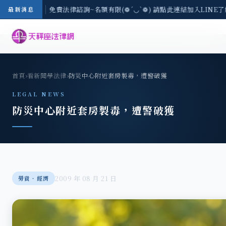
-8/3(一) 現場免費法律諮詢~名額有限(❁´◡`❁) 請點此連結加入LINE了
最新消息
首頁
›
看新聞學法律
›
防災中心附近套房製毒，遭警破獲
LEGAL NEWS
防災中心附近套房製毒，遭警破獲
2009 年 08 月 21 日
勞資‧經濟