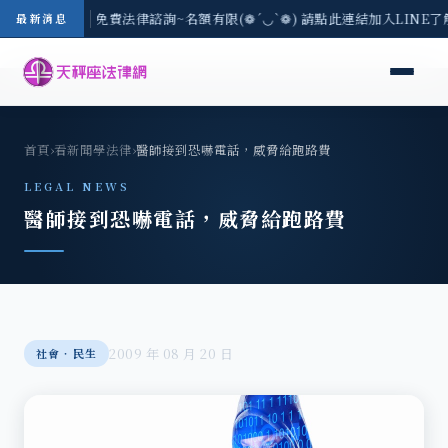
-8/3(一) 現場免費法律諮詢~名額有限(❁´◡`❁) 請點此連結加入LINE
最新消息
首頁
›
看新聞學法律
›
醫師接到恐嚇電話，威脅給跑路費
LEGAL NEWS
醫師接到恐嚇電話，威脅給跑路費
2009 年 08 月 20 日
社會‧民生