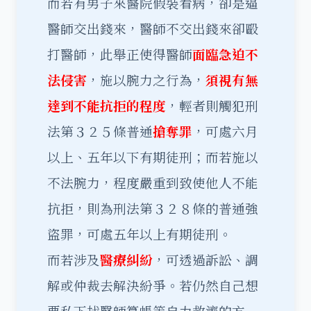
而若有男子來醫院假裝看病，卻是逼
醫師交出錢來，醫師不交出錢來卻毆
打醫師，此舉正使得醫師
面臨急迫不
法侵害
，施以腕力之行為，
須視有無
達到不能抗拒的程度
，輕者則觸犯刑
法第３２５條普通
搶奪罪
，可處六月
以上、五年以下有期徒刑；而若施以
不法腕力，程度嚴重到致使他人不能
抗拒，則為刑法第３２８條的普通強
盜罪，可處五年以上有期徒刑。
而若涉及
醫療糾紛
，可透過訴訟、調
解或仲裁去解決紛爭。若仍然自己想