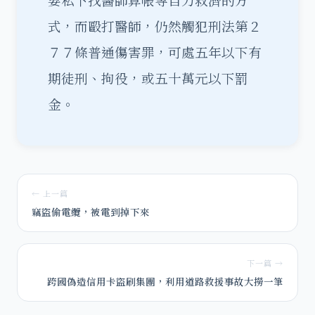
要私下找醫師算帳等自力救濟的方
式，而毆打醫師，仍然觸犯刑法第２
７７條普通傷害罪，可處五年以下有
期徒刑、拘役，或五十萬元以下罰
金。
← 上一篇
竊盜偷電纜，被電到掉下來
下一篇 →
跨國偽造信用卡盜刷集團，利用道路救援事故大撈一筆