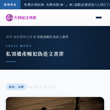
-8/3(一) 現場免費法律諮詢~名額有限(❁´◡`❁) 請點此連結加入LINE
最新消息
首頁
›
看新聞學法律
›
私領遺產觸犯偽造文書罪
LEGAL NEWS
私領遺產觸犯偽造文書罪
2021 年 03 月 10 日
政治‧法律