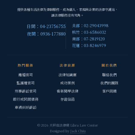
提供各種生活法律及律師服務，成為個人、家庭與企業的法律守護站，
讓法律服務沒有死角。
北部：02-29043998
日間：04-23756755
桃竹：03-6586032
夜間：0936-177880
南部：07-2819120
花蓮：03-8246979
熱門服務
法律資源
關於我們
離婚官司
法律知識庫
聯絡我們
監護權官司
成功案例
我們的團隊
刑事訴訟官司
看新聞學法律
客戶回饋
銀行或民間債務
存證信函
車禍糾紛訴訟
© 2026 天秤座法律網 Libra Law Center
Designed by
Jack Chiu