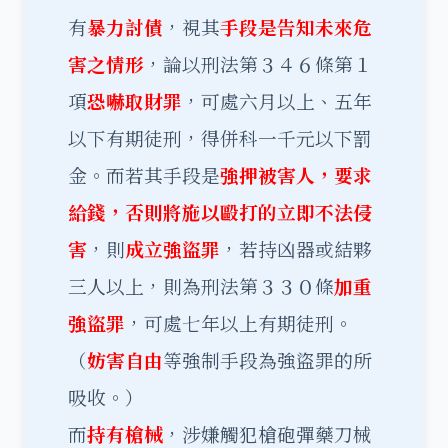
有
暴力討債
，視其
手段是告知未來危
害之情形
，論以刑法第３４６條第１
項
恐嚇取財罪
，可處六月以上、五年
以下有期徒刑，得併科一千元以下罰
金。而若其手段是
強押被害人，要求
給錢，否則將施以毆打的立即不法侵
害
，則
成立強盜罪
，若持凶器或結夥
三人以上，則為刑法第３３０條
加重
強盜罪
，可處七年以上有期徒刑。
（
妨害自由
等強制手段為強盜罪的所
吸收。）
而
持有槍械
，涉嫌觸犯槍砲彈藥刀械