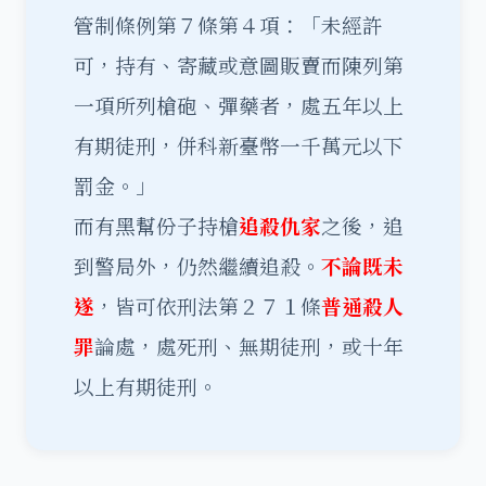
管制條例第７條第４項：「未經許
可，持有、寄藏或意圖販賣而陳列第
一項所列槍砲、彈藥者，處五年以上
有期徒刑，併科新臺幣一千萬元以下
罰金。」
而有黑幫份子持槍
追殺仇家
之後，追
到警局外，仍然繼續追殺。
不論既未
遂
，皆可依刑法第２７１條
普通殺人
罪
論處，處死刑、無期徒刑，或十年
以上有期徒刑。