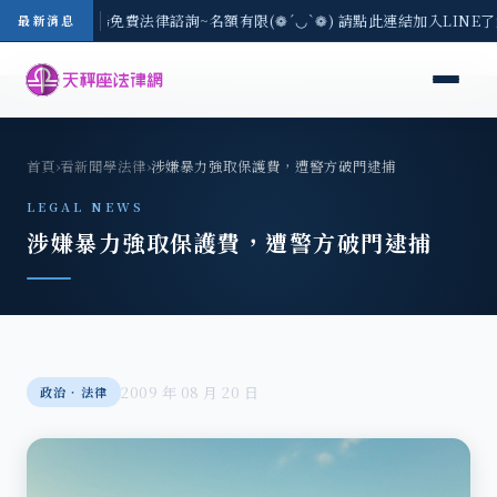
-8/3(一) 現場免費法律諮詢~名額有限(❁´◡`❁) 請點此連結加入LINE
最新消息
首頁
›
看新聞學法律
›
涉嫌暴力強取保護費，遭警方破門逮捕
LEGAL NEWS
涉嫌暴力強取保護費，遭警方破門逮捕
2009 年 08 月 20 日
政治‧法律