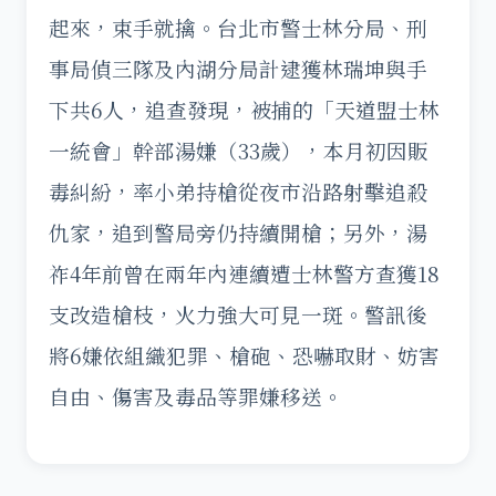
起來，束手就擒。台北市警士林分局、刑
事局偵三隊及內湖分局計逮獲林瑞坤與手
下共6人，追查發現，被捕的「天道盟士林
一統會」幹部湯嫌（33歲），本月初因販
毒糾紛，率小弟持槍從夜市沿路射擊追殺
仇家，追到警局旁仍持續開槍；另外，湯
祚4年前曾在兩年內連續遭士林警方查獲18
支改造槍枝，火力強大可見一斑。警訊後
將6嫌依組織犯罪、槍砲、恐嚇取財、妨害
自由、傷害及毒品等罪嫌移送。