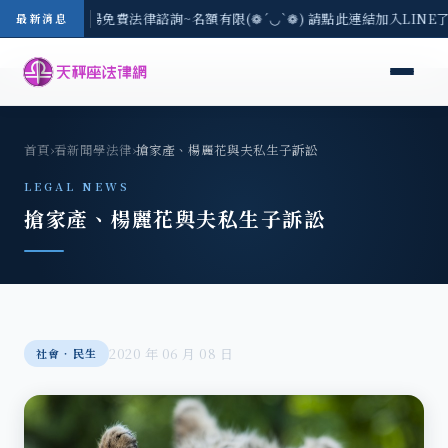
區-8/3(一) 現場免費法律諮詢~名額有限(❁´◡`❁) 請點此連結加入LINE
最新消息
首頁
›
看新聞學法律
›
搶家產、楊麗花與夫私生子訴訟
LEGAL NEWS
搶家產、楊麗花與夫私生子訴訟
2020 年 06 月 08 日
社會‧民生