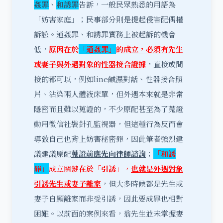
姦罪
、
和誘罪
告訴，一般民眾熟悉的用語為
「妨害家庭」；民事部分則是提起侵害配偶權
訴訟。通姦罪、和誘罪實務上被起訴的機會
低，
原因在於
「通姦罪」
的成立，必須有先生
或妻子與外遇對象的性器接合證據
，直接或間
接的都可以，例如line鹹濕對話、性器接合照
片、沾染兩人體液床單，但外遇本來就是非常
隱密而且難以蒐證的，不少原配甚至為了蒐證
動用徵信社裝針孔監視器，但這種行為反而會
導致自己也背上妨害秘密罪，因此筆者強烈建
議建議原配
蒐證前應先向律師諮詢
；
「和誘
罪」
成立關鍵
在於「引誘」
，
也就是外遇對象
引誘先生或妻子離家
，但大多時候都是先生或
妻子自願離家而非受引誘，因此要成罪也相對
困難。以前面的案例來看，翁先生並未掌握妻