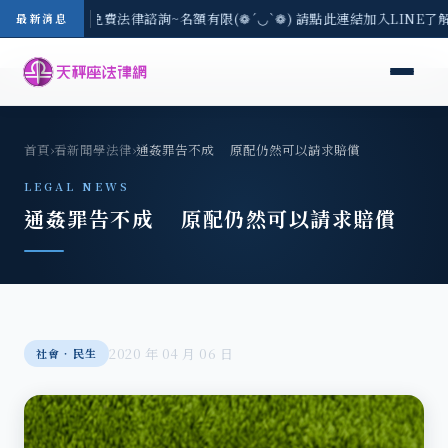
-8/3(一) 現場免費法律諮詢~名額有限(❁´◡`❁) 請點此連結加入LINE了
最新消息
首頁
›
看新聞學法律
›
通姦罪告不成 原配仍然可以請求賠償
LEGAL NEWS
通姦罪告不成 原配仍然可以請求賠償
2020 年 04 月 06 日
社會‧民生