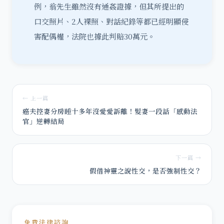
例，翁先生雖然沒有通姦證據，但其所提出的
口交照片、2人裸照、對話紀錄等都已經明顯侵
害配偶權，法院也據此判賠30萬元。
← 上一篇
癌夫控妻分房睡十多年沒愛愛訴離！髮妻一段話「感動法
官」逆轉結局
下一篇 →
假借神靈之說性交，是否強制性交？
免費法律諮詢