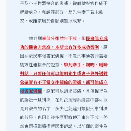
子及小王性器接合的證據，從而檢察官作成不
起訴處分，和誘罪部分，翁先生妻子若未離
家，或離家屬於自願則難以成罪。
然而刑
事部分雖然告不成，但
民事部分成
功的機會非常高，本所也有許多成功案例
，原
因在於民事侵害配偶權，不像刑事通姦罪需要
雙方性器接合的證據，
舉凡牽手、親吻、曖昧
對話，只要任何可以證明先生或妻子與外遇對
象確實有不正當交往關係的證據，都可能成立
侵害配偶權
，原配可以請求賠償，且侵權行為
的訴訟一旦判決，在判決搜尋系統當中都可以
見到被告的名字，多少也能達到類似刑事判決
的效果，也因此許多原配縱使刑事告不成，仍
然會選擇繼續提起民事訴訟。以前面的案件為