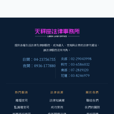
提供各種生活法律及律師服務，成為個人、家庭與企業的法律守護站，
讓法律服務沒有死角。
北部：02-29043998
日間：04-23756755
桃竹：03-6586032
夜間：0936-177880
南部：07-2819120
花蓮：03-8246979
熱門服務
法律資源
關於我們
離婚官司
法律知識庫
聯絡我們
監護權官司
成功案例
我們的團隊
刑事訴訟官司
看新聞學法律
客戶回饋