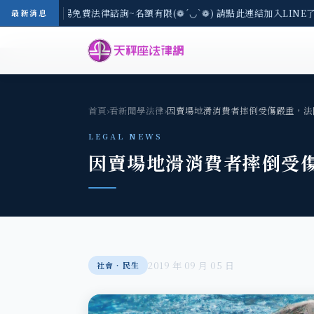
-8/3(一) 現場免費法律諮詢~名額有限(❁´◡`❁) 請點此連結加入LINE
最新消息
首頁
›
看新聞學法律
›
因賣場地滑消費者摔倒受傷嚴重，法
LEGAL NEWS
因賣場地滑消費者摔倒受
2019 年 09 月 05 日
社會‧民生