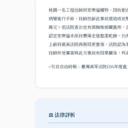
桃園一名工程技師到家樂福購物，因收銀
病變進行手術，技師控訴此事故還造成他雙
萬元。但法院查出他有頸胸椎相關舊疾，
認定家樂福未保持賣場走道整潔乾躁，仍
上訴到最高法院再發回更審後，法院認為
技師所受傷害與此次事故有因果關係，判命
<引自自由時報、臺灣高等法院106年度重
⚖️ 法律評析