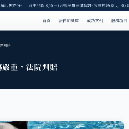
了解活動詳情~ 台中地區-8/3(一) 現場免費法律諮詢~名額有限(❁´◡`❁) 
首頁
法律知識庫
成功案例
服務項目
院判賠
傷嚴重，法院判賠