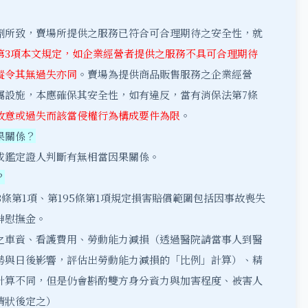
劑所致，賣場所提供之服務已符合可合理期待之安全性，就
、第3項本文規定，如企業經營者提供之服務不具可合理期待
縱令其無過失亦同
。賣場為提供商品販售服務之企業經營
屬設施，本應確保其安全性，如有違反，當有消保法第7條
故意或過失而該當侵權行為構成要件為限
。
果關係？
或鑑定證人判斷有無相當因果關係。
？
3條第1項、第195條第1項規定損害賠償範圍包括因事故喪失
神慰撫金。
之車資、看護費用、勞動能力減損（透過醫院請當事人到醫
勢與日後影響，評估出勞動能力減損的「比例」計算）、精
計算不同，但是仍會斟酌雙方身分資力與加害程度、被害人
情狀後定之）