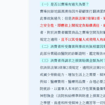
（一）是否以賣場有過失為要？
賣場抗辯地面濕滑係因外籍顧客打翻清潔
此事故無過失；但是
消保法第7條第1項
之安全性，即應依上開規定負賠償責任，
者，對於消費者購買商品之賣場空間及附
規定之適用，
且不以其受僱人或使用人有
（二）消費者所受傷害與事故有無相當因
此部分需藉由醫院的診斷證明、鑑定報告
（三）消費者得請求之損害賠償金額為何
依消保法第1條第2項規定，適用民法第19
或減少勞動能力、增加生活上之需要、精
例如：醫療費用、醫療用品費、合理必要
院就診，以當事人本來的工作性質衡量傷
神慰撫金（法院核給標準與財產上損害之
之學歷、資產和所受精神上之痛苦等一切