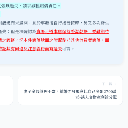
定主張無過失，請求減輕賠償責任。
？
明液體而未避開，且於事發後自行接受按摩，另又多次發生
過失；但是法院認為
賣場走道本應保持整潔乾燥，要難期待
體之義務，況本件滴落地面之清潔劑乃其他消費者滴落，面
難認其有何違反注意義務而有過失
可言。
下一篇 →
妻子金錢管理不當，離婚才發現竟比自己多出2700萬
元-談夫妻財產剩餘分配