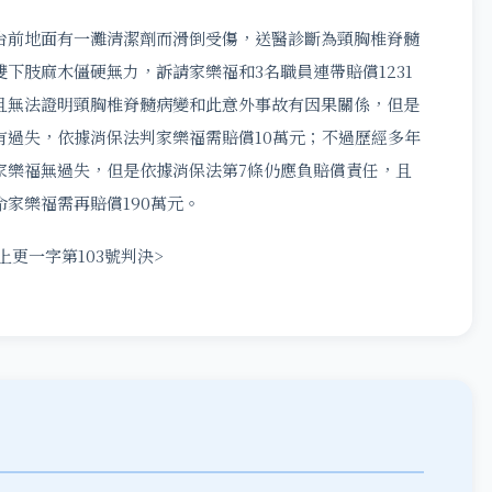
台前地面有一灘清潔劑而滑倒受傷，送醫診斷為頸胸椎脊髓
下肢麻木僵硬無力，訴請家樂福和3名職員連帶賠償1231
且無法證明頸胸椎脊髓病變和此意外事故有因果關係，但是
有過失，依據消保法判家樂福需賠償10萬元；不過歷經多年
家樂福無過失，但是依據消保法第7條仍應負賠償責任，且
家樂福需再賠償190萬元。
上更一字第103號判決>