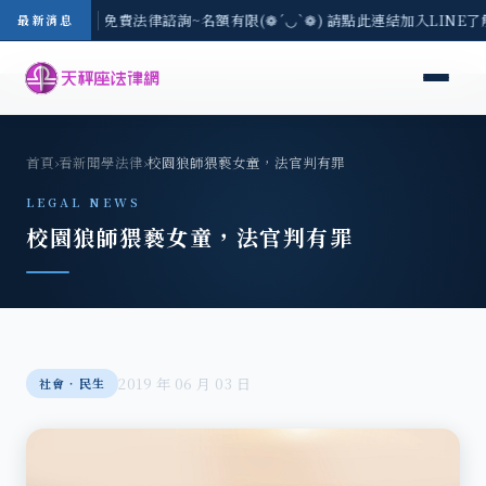
-8/3(一) 現場免費法律諮詢~名額有限(❁´◡`❁) 請點此連結加入LINE
最新消息
首頁
›
看新聞學法律
›
校園狼師猥褻女童，法官判有罪
LEGAL NEWS
校園狼師猥褻女童，法官判有罪
2019 年 06 月 03 日
社會‧民生