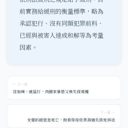
前實務給緩刑的衡量標準，略為
承認犯行、沒有同類犯罪前科、
已經與被害人達成和解等為考量
因素。
← 上一篇
沒加辣，就猛打，肉圓家暴惡父喪失探視權
下一篇 →
女嬰趴睡窒息死亡，照看保母依業務過失致死移送