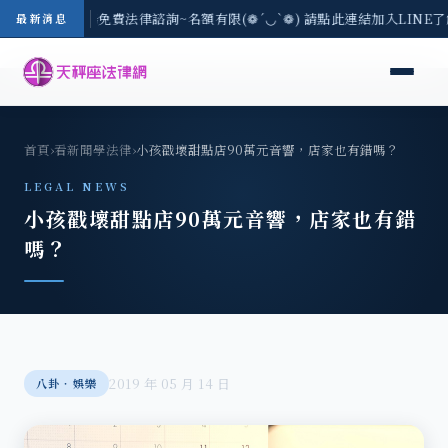
-8/3(一) 現場免費法律諮詢~名額有限(❁´◡`❁) 請點此連結加入LINE
最新消息
首頁
›
看新聞學法律
›
小孩戳壞甜點店90萬元音響，店家也有錯嗎？
LEGAL NEWS
小孩戳壞甜點店90萬元音響，店家也有錯
嗎？
2019 年 05 月 14 日
八卦‧娛樂