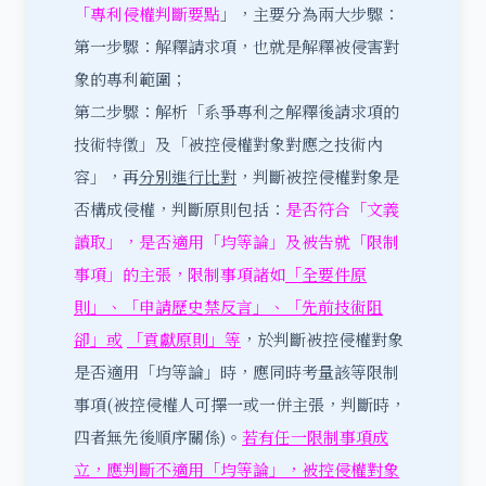
「專利侵權判斷要點
」，主要分為兩大步驟：
第一步驟：解釋請求項，也就是解釋被侵害對
象的專利範圍；
第二步驟：解析「系爭專利之解釋後請求項的
技術特徵」及「被控侵權對象對應之技術內
容」，再
分別進行比對
，判斷被控侵權對象是
否構成侵權，判斷原則包括：
是否符合「文義
讀取」，是否適用「均等論」及被告就「限制
事項」的主張，限制事項諸如
「全要件原
則」、「申請歷史禁反言」、「先前技術阻
卻」或
「貢獻原則」等
，於判斷被控侵權對象
是否適用「均等論」時，應同時考量該等限制
事項(被控侵權人可擇一或一併主張，判斷時，
四者無先後順序關係)。
若有任一限制事項成
立，應判斷不適用「均等論」，被控侵權對象