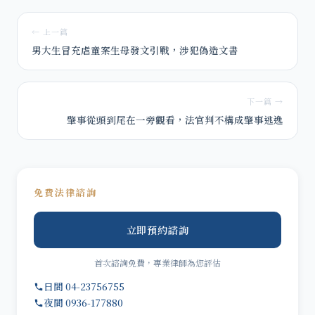
← 上一篇
男大生冒充虐童案生母發文引戰，涉犯偽造文書
下一篇 →
肇事從頭到尾在一旁觀看，法官判不構成肇事逃逸
免費法律諮詢
立即預約諮詢
首次諮詢免費，專業律師為您評估
日間 04-23756755
夜間 0936-177880