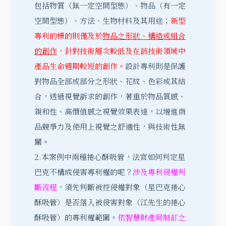
包括物質（無一定空間型態）、物品（有一定
空間型態）、方法、生物材料及其用途；
新型
專利的標的則僅及於
物品之形狀、構造或組合
的創作
，針對技術層次較低及在該技術領域中
產品生命週期較短的創作。
設計專利則是保護
對物品全部或部分之形狀、花紋、色彩或其結
合，透過視覺訴求的創作，著重於物品質感、
親和性、高價值感之視覺效果表達，以增進商
品競爭力及使用上視覺之舒適性，與技術性無
關。
2.本案例中兩種捲心酥吸管，法官如何判定星
巴克不構成侵害專利權的呢？
涉及專利侵權判
斷流程
，須先判斷被控侵權對象（星巴克捲心
酥吸管）是否落入被侵害對象（江先生的捲心
酥吸管）的專利權範圍。
依智慧財產局制訂之