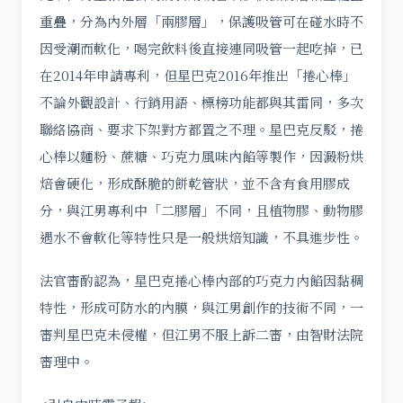
重疊，分為內外層「兩膠層」，保護吸管可在碰水時不
因受潮而軟化，喝完飲料後直接連同吸管一起吃掉，已
在2014年申請專利，但星巴克2016年推出「捲心棒」
不論外觀設計、行銷用語、標榜功能都與其雷同，多次
聯絡協商、要求下架對方都置之不理。星巴克反駁，捲
心棒以麵粉、蔗糖、巧克力風味內餡等製作，因澱粉烘
焙會硬化，形成酥脆的餅乾管狀，並不含有食用膠成
分，與江男專利中「二膠層」不同，且植物膠、動物膠
遇水不會軟化等特性只是一般烘焙知識，不具進步性。
法官審酌認為，星巴克捲心棒內部的巧克力內餡因黏稠
特性，形成可防水的內膜，與江男創作的技術不同，一
審判星巴克未侵權，但江男不服上訴二審，由智財法院
審理中。