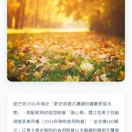
星巴克2016年推出「限定款義式濃縮奶霜脆餅星冰
樂」，搭配飲用的造型吸管「捲心棒」遭江姓男子控訴
侵害其專利權（2014年發明食用吸管），並求償100萬
元；江男主張他發明的食用吸管以多個澱粉層相互覆蓋