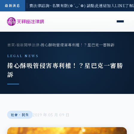
8/3(一) 現場免費法律諮詢~名額有限(❁´◡`❁) 請點此連結加入LINE了解
最新消息
首頁
›
看新聞學法律
›
捲心酥吸管侵害專利權！？星巴克一審勝訴
LEGAL NEWS
捲心酥吸管侵害專利權！？星巴克一審勝
訴
2019 年 05 月 09 日
社會‧民生