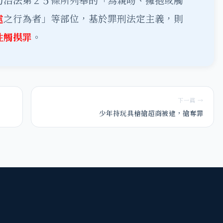
防治法第２５條所列舉的「為親吻、擁抱或觸
處
之行為者」等部位，基於罪刑法定主義，則
性觸摸罪
。
下一篇 →
少年持玩具槍搶超商被逮，搶奪罪