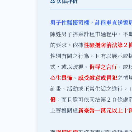
⚖️ 法律評析
男子性騷擾司機，計程車直送警
陳姓男子搭乘計程車過程中，不
的要求。依據
性騷擾防治法第２
性別有關之行為，且有以展示或
式，或以歧視、
侮辱之言行
，或
心生畏怖
、
感受敵意或冒犯
之情
計畫、活動或正常生活之進行。
償
。而且還可依同法第２０條處罰
主管機關處
新臺幣一萬元以上十