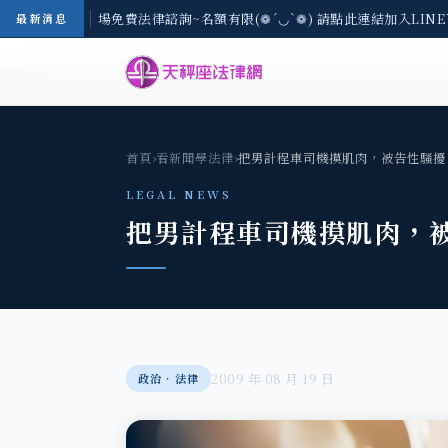
區-8/3(一) 現場免費法律諮詢~名額有限(❁´◡`❁) 請點此連結加入LINE
最新消息
首頁
›
看新聞學法律
›
把男計程車司機摸肌肉，被告性騷擾
LEGAL NEWS
把男計程車司機摸肌肉，
2009 年 08 月 19 日
政治‧法律