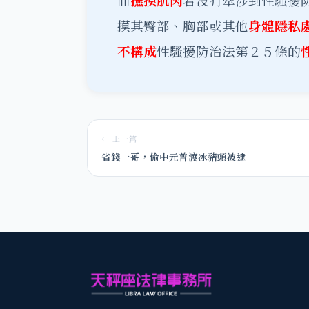
而
撫摸肌肉
若沒有牽涉到性騷擾
摸其臀部、胸部或其他
身體隱私
不構成
性騷擾防治法第２５條的
← 上一篇
省錢一哥，偷中元普渡冰豬頭被逮