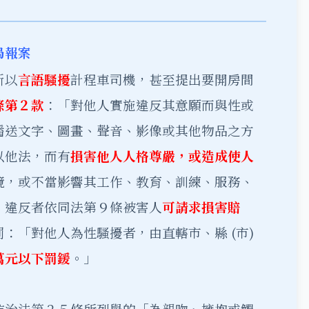
局報案
斷以
言語騷擾
計程車司機，甚至提出要開房間
條第２款
：「對他人實施違反其意願而與性或
播送文字、圖畫、聲音、影像或其他物品之方
以他法，而有
損害他人人格尊嚴，或造成使人
境，或不當影響其工作、教育、訓練、服務、
」違反者依同法第９條被害人
可請求損害賠
：「對他人為性騷擾者，由直轄市、縣 (市)
萬元以下罰鍰
。」