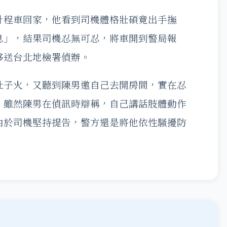
計程車回家，他看到司機體格壯碩竟出手撫
息」，結果司機忍無可忍，將車開到警局報
移送台北地檢署偵辦。
肚子火，又聽到陳男邀自己去開房間，實在忍
。雖然陳男在偵訊時辯稱，自己講話肢體動作
由於司機堅持提告，警方還是將他依性騷擾防