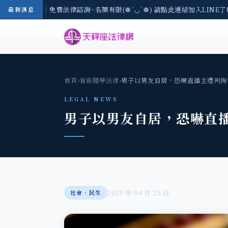
8/3(一) 現場免費法律諮詢~名額有限(❁´◡`❁) 請點此連結加入LINE了
最新消息
首頁
›
看新聞學法律
›
男子以男友自居，恐嚇直播主遭判拘
LEGAL NEWS
男子以男友自居，恐嚇直
2019 年 04 月 25 日
社會‧民生