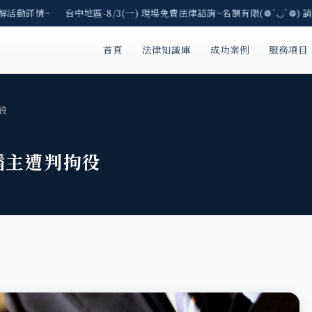
解活動詳情~ 台中地區-8/3(一) 現場免費法律諮詢~名額有限(❁´◡`❁) 請
首頁
法律知識庫
成功案例
服務項目
役
播主遭判拘役