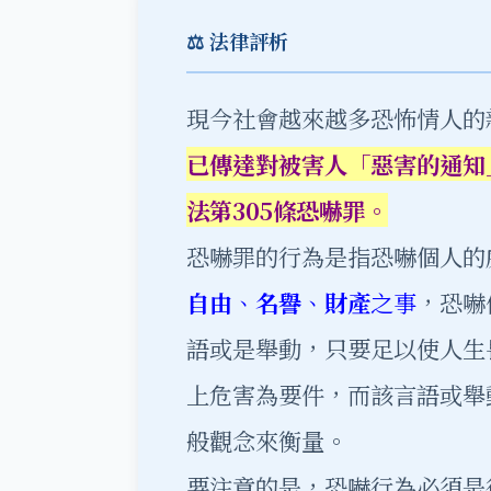
⚖️ 法律評析
現今社會越來越多恐怖情人的
已傳達對被害人「惡害的通知
法第305
條恐嚇罪。
恐嚇罪的行為是指恐嚇個人的
自由
、
名譽
、
財產
之事
，恐嚇
語或是舉動，只要足以使人生
上危害為要件，而該言語或舉
般觀念來衡量。
要注意的是，恐嚇行為必須是