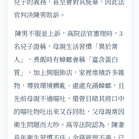
兒子的義務，甚至會對其施暴，因此法
官判決陳男敗訴。
陳男不服並上訴，高院法官審理時，3
名兒子證稱，母親生活習慣「異於常
人」，煮飯時有蟑螂會稱「富含蛋白
質」，加上開服飾店，家裡堆積許多雜
物，導致環境髒亂、處處充滿蟑螂，且
先前母親不適嘔吐，還曾目睹其將口中
的嘔吐物吐出來又吞回肚，父母親常因
衛生問題而大吵。高等法院認為，陳妻
長年衛生習慣不佳、金錢管理不善，已