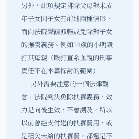
另外，此項規定排除父母對未成
年子女因子女有前述兩種情形，
而向法院聲請減輕或免除對子女
的撫養義務。例如14歲的小明毆
打其母親（毆打直系血親的刑事
責任不在本篇探討的範圍）
另外需要注意的一個法律觀
念，法院判決免除扶養義務，效
力是向後生效，不會溯及，所以
以前曾經支付過的扶養費用，或
是積欠未給的扶養費，都還是不