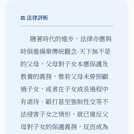
⚖️ 法律評析
隨著時代的進步，法律亦應與
時俱進揚棄傳統觀念-天下無不是
的父母，父母對子女本應保護及
教養的義務，惟若父母未曾照顧
過子女，或者在子女成長過程中
有虐待、毆打甚至強制性交等不
法侵害子女之情形，就已違反父
母對子女的保護義務，反而成為