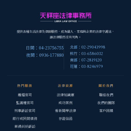
提供各種生活法律及律師服務，成為個人、家庭與企業的法律守護站，
讓法律服務沒有死角。
北部：02-29043998
日間：04-23756755
桃竹：03-6586032
夜間：0936-177880
南部：07-2819120
花蓮：03-8246979
熱門服務
法律資源
關於我們
離婚官司
法律知識庫
聯絡我們
監護權官司
成功案例
我們的團隊
刑事訴訟官司
看新聞學法律
客戶回饋
銀行或民間債務
存證信函
車禍糾紛訴訟