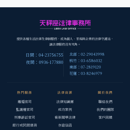
提供各種生活法律及律師服務，成為個人、家庭與企業的法律守護站，
讓法律服務沒有死角。
北部：02-29043998
日間：04-23756755
桃竹：03-6586032
夜間：0936-177880
南部：07-2819120
花蓮：03-8246979
熱門服務
法律資源
關於我們
離婚官司
法律知識庫
聯絡我們
監護權官司
成功案例
我們的團隊
刑事訴訟官司
看新聞學法律
客戶回饋
銀行或民間債務
存證信函