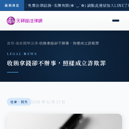
-8/3(一) 現場免費法律諮詢~名額有限(❁´◡`❁) 請點此連結加入LINE
最新消息
首頁
›
看新聞學法律
›
收賄拿錢卻不辦事，照樣成立詐欺罪
LEGAL NEWS
收賄拿錢卻不辦事，照樣成立詐欺罪
2018 年 12 月 21 日
社會‧民生