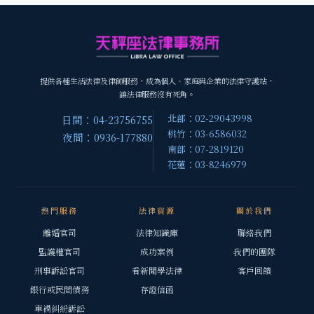
提供各種生活法律及律師服務，成為個人、家庭與企業的法律守護站，
讓法律服務沒有死角。
北部：02-29043998
日間：04-23756755
桃竹：03-6586032
夜間：0936-177880
南部：07-2819120
花蓮：03-8246979
熱門服務
法律資源
關於我們
離婚官司
法律知識庫
聯絡我們
監護權官司
成功案例
我們的團隊
刑事訴訟官司
看新聞學法律
客戶回饋
銀行或民間債務
存證信函
車禍糾紛訴訟