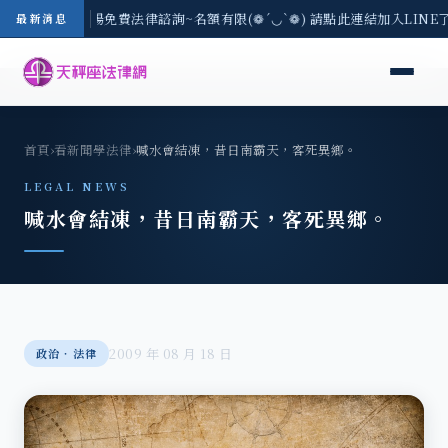
區-8/3(一) 現場免費法律諮詢~名額有限(❁´◡`❁) 請點此連結加入LINE
最新消息
首頁
›
看新聞學法律
›
喊水會結凍，昔日南霸天，客死異鄉。
LEGAL NEWS
喊水會結凍，昔日南霸天，客死異鄉。
2009 年 08 月 18 日
政治‧法律