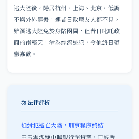
逃大陸後，隱居杭州、上海、北京，低調
不與外界連繫，連昔日政壇友人都不見。
雖潛逃大陸免於身陷囹圄，但昔日叱吒政
商的南霸天，淪為經濟逃犯，令他終日鬱
鬱寡歡。
⚖️ 法律評析
通緝犯逃亡大陸，刑事程序終結
王玉雲涉嫌中興銀行超貸案，已經受