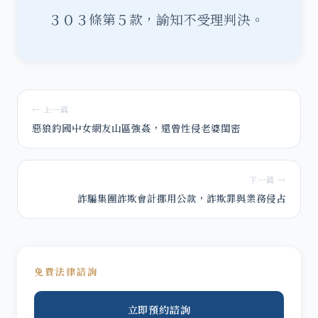
３０３條第５款，諭知不受理判決。
← 上一篇
惡狼釣國中女網友山區強姦，還曾性侵老婆閨密
下一篇 →
詐騙集團詐欺會計挪用公款，詐欺罪與業務侵占
免費法律諮詢
立即預約諮詢