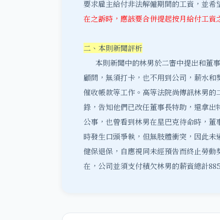
要求雇主給付非法解僱期間的工資，並希
在之訴時，應該要合併提起按月給付工資
二、本則新聞評析
本則新聞中的林男於二審中提出和董事長
顧問，無須打卡，也不用到公司，薪水和
催收帳款等工作。高等法院尚傳訊林男的
錄，告知他們已改任董事長特助，還拿出
公事，也曾看到林男在星巴克待命時，董
時發生口頭爭執，但無肢體衝突，因此未違
健保退保，自應視同未經預告而終止勞動
在，公司並須支付積欠林男的薪資總計885,