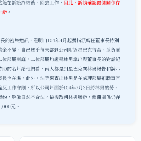
望能在訴訟終結後，回去工作，
因此，訴請確認僱傭關係存
之訴
。
的密集通訊，證明自104年4月起獲指派轉任董事長特別
獎金不變，自己幾乎每天都到公司附近星巴克待命，並負責
二位部屬到庭，二位部屬均證稱林男拿出與董事長的對話紀
特助的名片給他們看，兩人都是到星巴克向林男報告和請示
事長也在場。此外，法院還查出林男是在處理部屬離職事宜
反工作守則，所以公司片面於104年7月3日將林男的勞、
契約，解僱自然不合法，最後改判林男勝訴，僱傭關係仍存
000元。