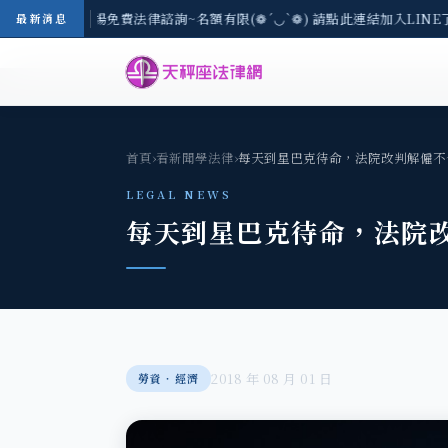
-8/3(一) 現場免費法律諮詢~名額有限(❁´◡`❁) 請點此連結加入LINE
最新消息
首頁
›
看新聞學法律
›
每天到星巴克待命，法院改判解僱不
LEGAL NEWS
每天到星巴克待命，法院
2018 年 08 月 01 日
勞資‧經濟