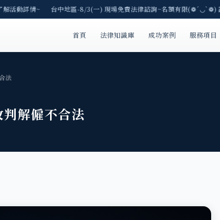
了解活動詳情~ 台中地區-8/3(一) 現場免費法律諮詢~名額有限(❁´◡`❁)
首頁
法律知識庫
成功案例
服務項目
合法
改判解僱不合法