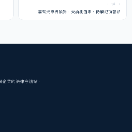
下一篇 →
妻幫夫車禍頂罪，夫酒測值零，仍觸犯頂替罪
與企業的法律守護站，