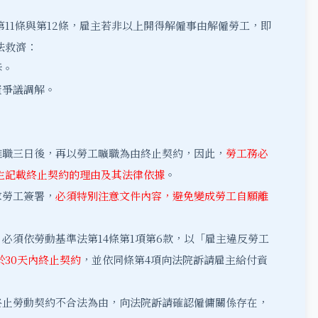
11條與第12條，雇主若非以上開得解僱事由解僱勞工，即
法救濟：
訴。
資爭議調解。
離職三日後，再以勞工曠職為由終止契約，因此，
勞工務必
主記載終止契約的理由及其法律依據
。
求勞工簽署，
必須特別注意文件內容，避免變成勞工自願離
：必須依勞動基準法第14條第1項第6款，以「雇主違反勞工
於30天內終止契約
，並依同條第4項向法院訴請雇主給付資
終止勞動契約不合法為由，向法院訴請確認僱傭關係存在，