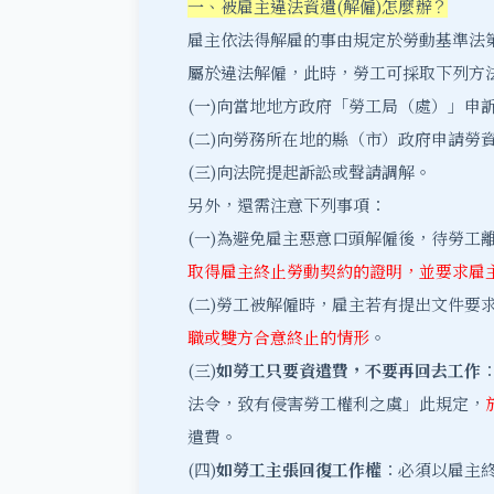
一、被雇主違法資遣(解僱)怎麼辦？
雇主依法得解雇的事由
規定於勞動基準法第
屬於違法解僱，此時，勞工可採取下列方
(一)向當地地方政府「勞工局（處）」申
(二)向勞務所在地的縣（市）政府申請勞
(三)向法院提起訴訟或聲請調解。
另外，還需注意下列事項：
(一)為避免雇主惡意口頭解僱後，待勞工
取得雇主終止勞動契約的證明，並要求雇
(二)勞工被解僱時，雇主若有提出文件要
職或雙方合意終止的情形
。
(三)
如勞工只要資遣費，不要再回去工作
法令，致有侵害勞工權利之虞」此規定，
遣費。
(四)
如勞工主張回復工作權
：必須以雇主