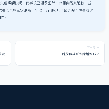
失慮誤觸法網，而事後已坦承犯行、公開向潘女道歉，並
嚇危害安全罪法定刑為二年以下有期徒刑，因此給予陳男緩起
小時。
下一篇 →
扶養
婚前協議可保障婚姻嗎？