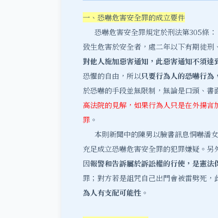
一、恐嚇危害安全罪的成立要件
恐嚇危害安全罪規定於刑法第305條：
致生危害於安全者，處二年以下有期徒刑
對他人施加惡害通知，此惡害通知不須達
恐懼的自由，所以
只要行為人的恐嚇行為
於恐嚇的手段並無限制，無論是口頭、書
高法院的見解，如果行為人只是在外揚言
罪
。
本則新聞中的陳男以臉書訊息恫嚇潘女
充足成立恐嚇危害安全罪的犯罪嫌疑。另
因
報警和告訴屬於訴訟權的行使，是憲法
罪；對方若是詛咒自己出門會被雷劈死，
為人有支配可能性
。