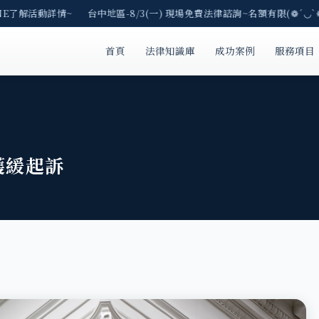
E了解活動詳情~ 台中地區-8/3(一) 現場免費法律諮詢~名額有限(❁´◡`❁
首頁
法律知識庫
成功案例
服務項目
獲緩起訴