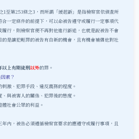
1至第253條之3，而所謂「緩起訴」是指檢察官依偵查所
符合一定條件的前提下，可以命被告遵守或履行一定事項代
或履行，則檢察官便不再對他進行訴追，也就是說被告不會
目的是讓犯輕罪的被告有自新的機會，且有機會補償他對社
年以上有期徒刑
以外
的罪。
些因素？
的刺激、犯罪手段、違反義務的程度。
度、與被害人的關係、犯罪後的態度。
整體社會公眾的利益。
三年內，被告必須遵循檢察官要求的應遵守或履行事項，且