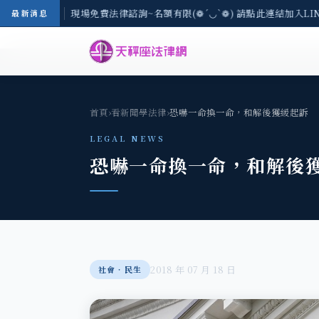
地區-8/3(一) 現場免費法律諮詢~名額有限(❁´◡`❁) 請點此連結加入LIN
最新消息
首頁
›
看新聞學法律
›
恐嚇一命換一命，和解後獲緩起訴
LEGAL NEWS
恐嚇一命換一命，和解後
2018 年 07 月 18 日
社會‧民生