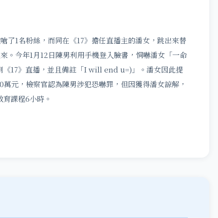
嗆了1名粉絲，而同在《17》擔任直播主的潘女，跳出來替
來。今年1月12日陳男利用手機登入臉書，恫嚇潘女「一命
7》直播，並且備註「I will end u=)」。潘女因此提
10萬元，檢察官認為陳男涉犯恐嚇罪，但因獲得潘女諒解，
教育課程6小時。