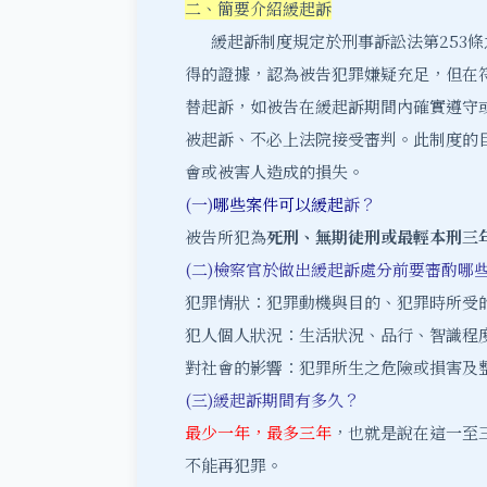
二、簡要介紹緩起訴
緩起訴制度規定於刑事訴訟法第253條之
得的證據，認為被告犯罪嫌疑充足，但在
替起訴，如被告在緩起訴期間內確實遵守
被起訴、不必上法院接受審判。此制度的
會或被害人造成的損失。
(一)
哪些案件可以緩起
訴
？
被告所犯為
死刑、無期徒刑或最輕本刑三
(二)檢察官於做出緩起訴處分前要審酌哪
犯罪情狀：犯罪動機與目的、犯罪時所受
犯人個人狀況：生活狀況、品行、智識程
對社會的影響：犯罪所生之危險或損害及
(三)緩起訴期間有多久？
最少一年，最多三年
，也就是說在這一至
不能再犯罪。