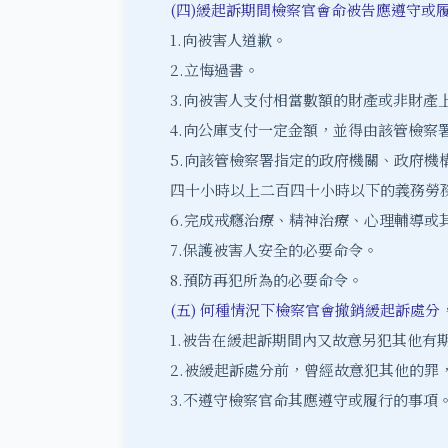
(四)緩起訴期間檢察官會命被告應遵守或
1.向被害人道歉。
2.立悔過書。
3.向被害人支付相當數額的財產或非財產
4.向公庫支付一定金額，並得由該管檢察
5.向該管檢察署指定的政府機關、政府
四十小時以上二百四十小時以下的義務勞
6.完成戒癮治療、精神治療、心理輔導或
7.保護被害人安全的必要命令。
8.預防再犯所為的必要命令。
(五) 何種情況下檢察官會撤銷緩起訴處
1.被告在緩起訴期間內又故意另犯其他有
2.被緩起訴處分前，曾經故意犯其他的
3.不遵守檢察官命其應遵守或履行的事項