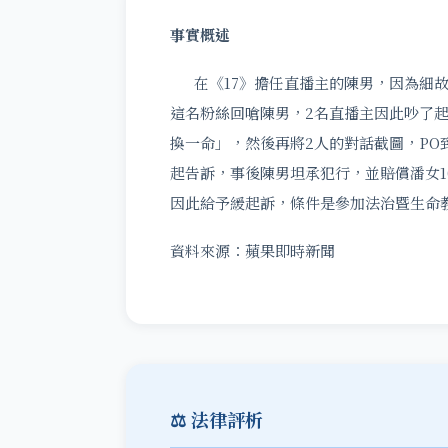
事實概述
在《17》擔任直播主的陳男，因為細故
這名粉絲回嗆陳男，2名直播主因此吵了起
換一命」，然後再將2人的對話截圖，PO到《1
起告訴，事後陳男坦承犯行，並賠償潘女
因此給予緩起訴，條件是參加法治暨生命
資料來源：蘋果即時新聞
⚖️ 法律評析