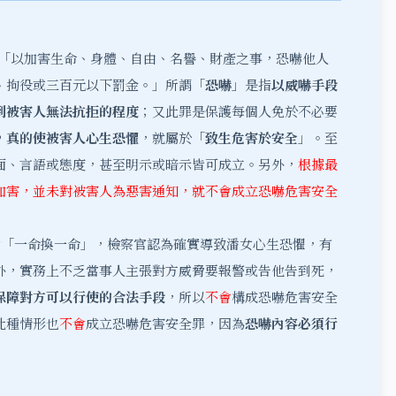
「以加害生命、身體、自由、名譽、財產之事，恐嚇他人
、拘役或三百元以下罰金。」所謂「
恐嚇
」是指
以威嚇手段
到被害人無法抗拒的程度
；又此罪是保護每個人免於不必要
，真的使被害人心生恐懼
，就屬於「
致生危害於安全
」。至
面、言語或態度，甚至明示或暗示皆可成立。另外，
根據最
加害，並未對被害人為惡害通知，就不會成立恐嚇危害安全
「一命換一命」，檢察官認為確實導致潘女心生恐懼，有
外，實務上不乏當事人主張對方威脅要報警或告他告到死，
保障對方可以行使的合法手段
，所以
不會
構成恐嚇危害安全
此種情形也
不會
成立恐嚇危害安全罪，因為
恐嚇內容必須行