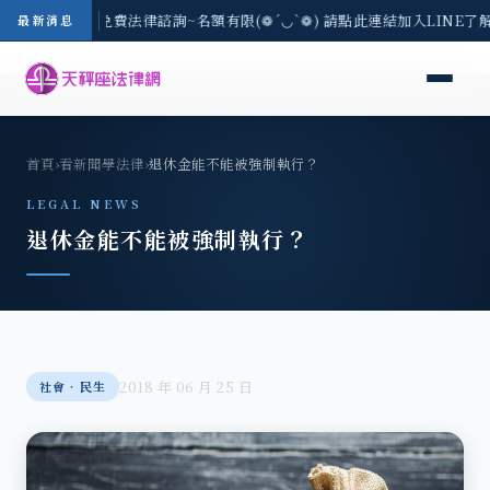
8/3(一) 現場免費法律諮詢~名額有限(❁´◡`❁) 請點此連結加入LINE了
最新消息
首頁
›
看新聞學法律
›
退休金能不能被強制執行？
LEGAL NEWS
退休金能不能被強制執行？
2018 年 06 月 25 日
社會‧民生