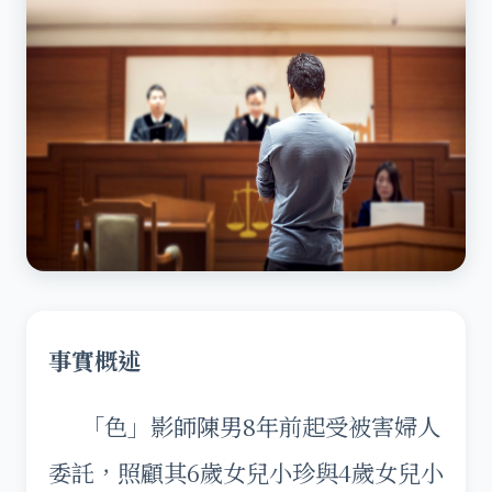
事實概述
「色」影師陳男8年前起受被害婦人
委託，照顧其6歲女兒小珍與4歲女兒小