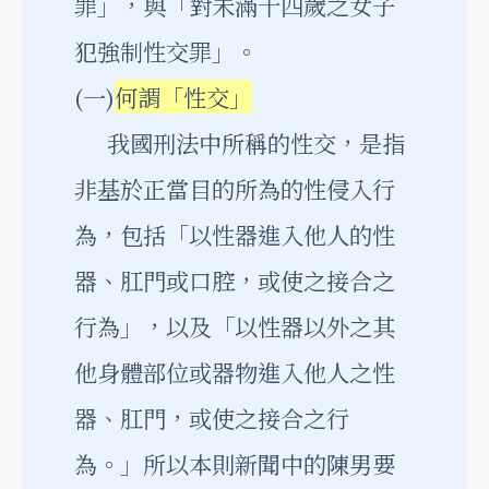
罪」，與「對未滿十四歲之女子
犯強制性交罪」。
(一)
何謂「性交」
我國刑法中所稱的性交，是指
非基於正當目的所為的性侵入行
為，包括「以性器進入他人的性
器、肛門或口腔，或使之接合之
行為」，以及「以性器以外之其
他身體部位或器物進入他人之性
器、肛門，或使之接合之行
為。」所以本則新聞中的陳男要