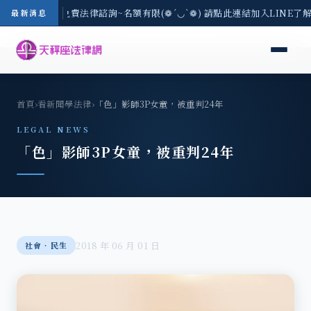
8/3(一) 現場免費法律諮詢~名額有限(❁´◡`❁) 請點此連結加入LINE了
最新消息
首頁
›
看新聞學法律
›
「色」影師3P女童，被重判24年
LEGAL NEWS
「色」影師3P女童，被重判24年
2018 年 06 月 01 日
社會‧民生