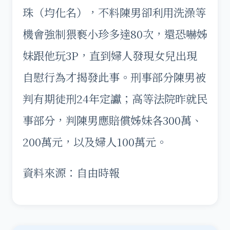
珠（均化名），不料陳男卻利用洗澡等
機會強制猥褻小珍多達80次，還恐嚇姊
妹跟他玩3P，直到婦人發現女兒出現
自慰行為才揭發此事。刑事部分陳男被
判有期徒刑24年定讞；高等法院昨就民
事部分，判陳男應賠償姊妹各300萬、
200萬元，以及婦人100萬元。
資料來源：自由時報