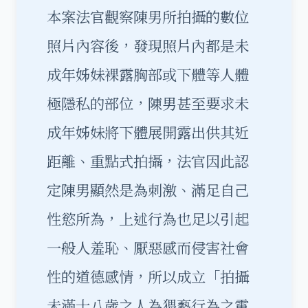
本案法官觀察陳男所拍攝的數位
照片內容後，發現照片內都是未
成年姊妹裸露胸部或下體等人體
極隱私的部位，陳男甚至要求未
成年姊妹將下體展開露出供其近
距離、重點式拍攝，法官因此認
定陳男顯然是為刺激、滿足自己
性慾所為，上述行為也足以引起
一般人羞恥、厭惡感而侵害社會
性的道德感情，所以成立「拍攝
未滿十八歲之人為猥褻行為之電