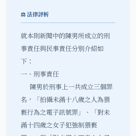
⚖️ 法律評析
就本則新聞中的陳男所成立的刑
事責任與民事責任分別介紹如
下：
一、刑事責任
陳男於刑事上一共成立三個罪
名，「拍攝未滿十八歲之人為猥
褻行為之電子訊號罪」、「對未
滿十四歲之女子犯強制猥褻