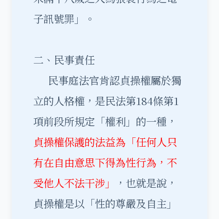
子訊號罪」。
二、民事責任
民事庭法官肯認貞操權屬於獨
立的人格權，是民法第184條第1
項前段所規定「權利」的一種，
貞操權保護的法益為「任何人只
有在自由意思下得為性行為，不
受他人不法干涉」
，也就是說，
貞操權是以「性的尊嚴及自主」