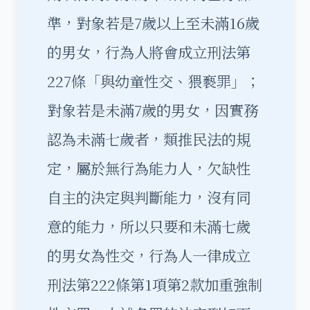
準，對象若是7歲以上至未滿16歲
的男女，行為人將會成立刑法第
227條「與幼童性交、猥褻罪」；
對象若是未滿7歲的男女，因實務
認為未滿七歲者，類推民法的規
定，屬於無行為能力人，欠缺性
自主的決定與判斷能力，沒有同
意的能力，所以只要和未滿七歲
的男女為性交，行為人一律成立
刑法第222條第1項第2款加重強制