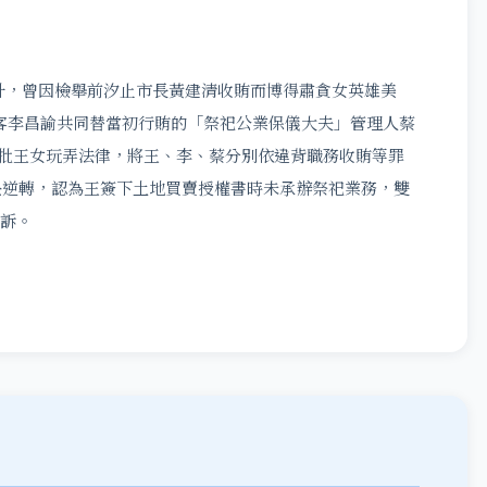
，曾因檢舉前汐止市長黃建清收賄而博得肅貪女英雄美
客李昌諭共同替當初行賄的「祭祀公業保儀大夫」管理人蔡
痛批王女玩弄法律，將王、李、蔡分別依違背職務收賄等罪
判決逆轉，認為王簽下土地買賣授權書時未承辦祭祀業務，雙
上訴。