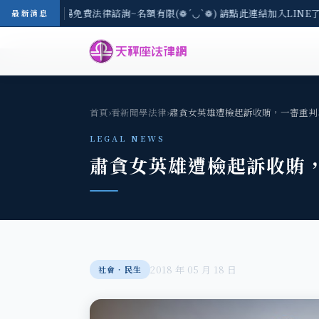
-8/3(一) 現場免費法律諮詢~名額有限(❁´◡`❁) 請點此連結加入LINE了
最新消息
首頁
›
看新聞學法律
›
肅貪女英雄遭檢起訴收賄，一審重判
LEGAL NEWS
肅貪女英雄遭檢起訴收賄
2018 年 05 月 18 日
社會‧民生