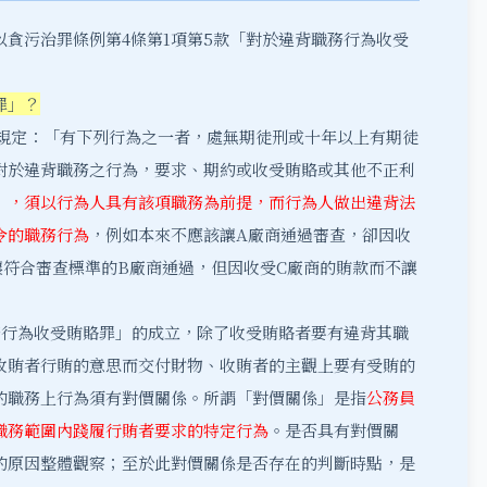
貪污治罪條例第4條第1項第5款「對於違背職務行為收受
罪」？
規定：「有下列行為之一者，處無期徒刑或十年以上有期徒
對於違背職務之行為，要求、期約或收受賄賂或其他不正利
」，須以行為人具有該項職務為前提，而行為人做出違背法
令的職務行為
，例如本來不應該讓A廠商通過審查，卻因收
讓符合審查標準的B廠商通過，但因收受C廠商的賄款而不讓
務行為收受賄賂罪」的成立，除了收受賄賂者要有違背其職
收賄者行賄的意思而交付財物、收賄者的主觀上要有受賄的
的職務上行為須有對價關係。所謂「對價關係」是指
公務員
職務範圍內踐履行賄者要求的特定行為
。是否具有對價關
的原因整體觀察；至於此對價關係是否存在的判斷時點，是