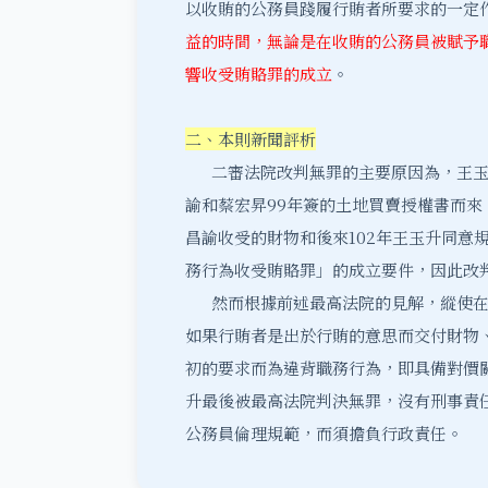
以收賄的公務員踐履行賄者所要求的一定
益的時間，無論是在收賄的公務員被賦予
響收受賄賂罪的成立
。
二、本則新聞評析
二審法院改判無罪的主要原因為，王玉
諭和蔡宏昇99年簽的土地買賣授權書而
昌諭收受的財物和後來102年王玉升同意
務行為收受賄賂罪」的成立要件，因此改
然而根據前述最高法院的見解，縱使在
如果行賄者是出於行賄的意思而交付財物
初的要求而為違背職務行為，即具備對價
升最後被最高法院判決無罪，沒有刑事責
公務員倫理規範，而須擔負行政責任。