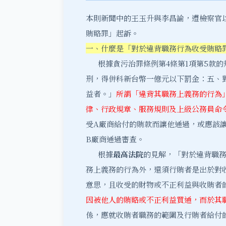
本則新聞中的王玉升與李昌諭，遭檢察官以
賄賂罪」起訴。
一、什麼是「對於違背職務行為收受賄賂
根據貪污治罪條例第4條第1項第5款的
刑，得併科新台幣一億元以下罰金：五、
益者。」
所謂「違背其職務上義務的行為
律、行政規章、服務規則及上級公務員命
受A廠商給付的賄款而讓他通過，或應該
B廠商通過審查。
根據
最高法院
的見解，「對於違背職
務上義務的行為外，還須行賄者是出於對
意思，且收受的財物或不正利益與收賄者
因被他人的賄賂或不正利益買通，而於其
係，應就收賄者職務的範圍及行賄者給付