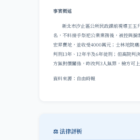
事實概述
新北市汐止區公所民政課前視導王玉升
名，不料接手祭祀公業業務後，被控與掮
宏昇賣地，並收受4000萬元；士林地院
判刑13年、12年半及6年徒刑；但高院
方無對價關係，昨改判3人無罪，檢方可
資料來源：自由時報
⚖️ 法律評析