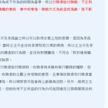
作為或不作為的時間為基準，所以
行賄者給付賄賂、不正利
職權的事前、事中或事後，賄賂方式為前金或後謝，皆不影
升及李昌諭之所以可以取得出售土地的差價，是因為李昌
來，當時王玉升並沒有承辦祭祀公業的業務，所以王玉升及李
規約備查的行為間，並沒有對價關係，不符合「對於違背職
判無罪。
行賄者給付賄款時，收賄者尚未擁有執行職務的權限，但
、收賄者的主觀上有受賄的意思，且事後收賄者依行賄者當
關係，所以檢察官可能會再上訴最高法院。另外，縱使王玉
任，但她收受不正利益的行為仍可能因違反公務員服務法和