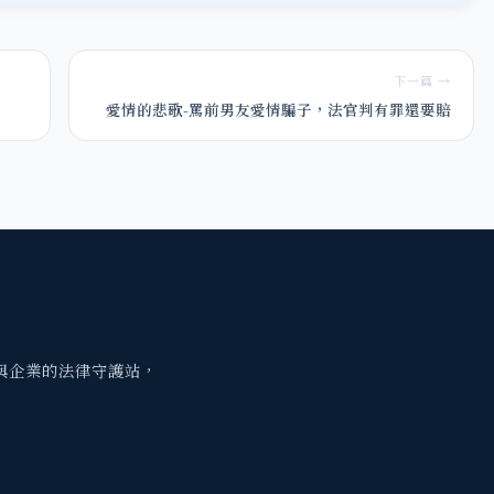
下一篇 →
愛情的悲歌-罵前男友愛情騙子，法官判有罪還要賠
與企業的法律守護站，