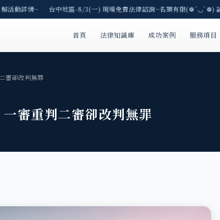
解活動詳情~ 台中地區-8/3(一) 現場免費法律諮詢~名額有限(❁´◡`❁) 
首頁
法律知識庫
成功案例
服務項目
二審卻改判無罪
，一審重判二審卻改判無罪