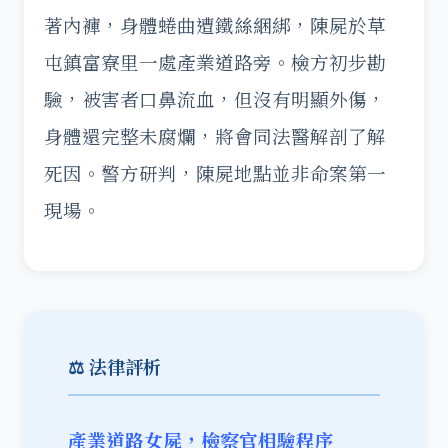
著內褲，身體蜷曲遭鐵絲綑綁，陳屍於草
屯鎮富寮里一處產業道路旁。檢方初步勘
驗，被害者口鼻流血，但沒有明顯外傷，
身體還完整未腐爛，將會同法醫解剖了解
死因。警方研判，陳屍地點並非命案第一
現場。
⚖️ 法律評析
產業道路女屍，檢察官相驗程序