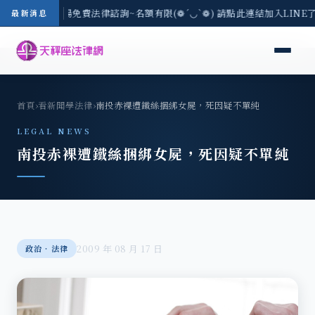
區-8/3(一) 現場免費法律諮詢~名額有限(❁´◡`❁) 請點此連結加入LINE
最新消息
首頁
›
看新聞學法律
›
南投赤裸遭鐵絲捆綁女屍，死因疑不單純
LEGAL NEWS
南投赤裸遭鐵絲捆綁女屍，死因疑不單純
2009 年 08 月 17 日
政治‧法律