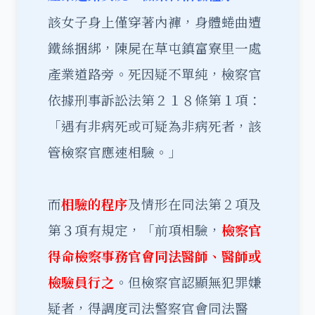
該女子身上僅穿著內褲，身體蜷曲遭
鐵絲捆綁，陳屍在草屯鎮富寮里一處
產業道路旁。死因疑不單純，檢察官
依據刑事訴訟法第２１８條第１項：
「遇有非病死或可疑為非病死者，該
管檢察官應速相驗。」
而
相驗的程序
及情形在同法第２項及
第３項有規定，「前項相驗，
檢察官
得命檢察事務官會同法醫師、醫師或
檢驗員行之
。但檢察官認顯無犯罪嫌
疑者，得調度司法警察官會同法醫