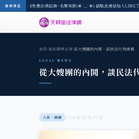
-8/3(一) 現場免費法律諮詢~名額有限(❁´◡`❁) 請點此連結加入LINE了
最新消息
首頁
›
看新聞學法律
›
從大嫂團的內鬨，談民法代物清償
LEGAL NEWS
從大嫂團的內鬨，談民法
2018 年 03 月 19 日
八卦‧娛樂