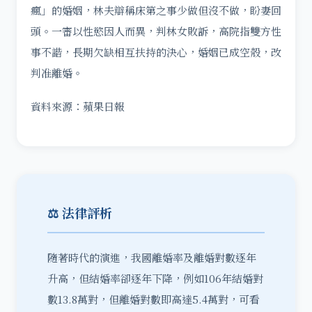
瘋」的婚姻，林夫辯稱床第之事少做但沒不做，盼妻回
頭。一審以性慾因人而異，判林女敗訴，高院指雙方性
事不諧，長期欠缺相互扶持的決心，婚姻已成空殼，改
判准離婚。
資料來源：蘋果日報
⚖️ 法律評析
隨著時代的演進，我國離婚率及離婚對數逐年
升高，但結婚率卻逐年下降，例如106年結婚對
數13.8萬對，但離婚對數即高達5.4萬對，可看