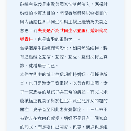
破綻主為義是由歐美國家法制所傳入，應探討
婚姻的本質及目的，國際發展趨勢以婚姻目的
與內涵應包含共同生活與主觀上繼續為夫妻之
意思，而
夫妻是否為共同生活並履行婚姻義務
與責任
，也是審酌的重點之一。
當婚姻產生破綻而空殼化，如果勉強維持，將
有違婚姻之互信、互諒、互愛、互相扶持之真
諦，徒增痛苦而已。
本件案例中的博士生還想維持婚姻，但據他所
言，也只是邀妻子看電影、吃美食與出國，妻
子一直想要的是孩子與正常的溝通，而丈夫未
能積極正視妻子對於性生活及生兒育女問題的
關注，妻子甚至因此患有憂鬱症，十三年來不
被對方在意內心感受，婚姻不是只有一個家庭
的形式，而是要付出關愛、包容，溝通也是維