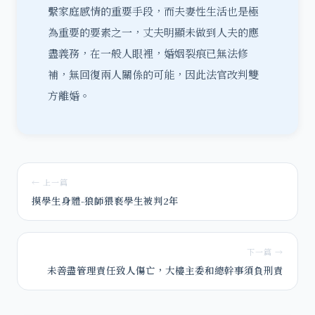
繫家庭感情的重要手段，而夫妻性生活也是極
為重要的要素之一，丈夫明顯未做到人夫的應
盡義務，在一般人眼裡，婚姻裂痕已無法修
補，無回復兩人關係的可能，因此法官改判雙
方離婚。
← 上一篇
摸學生身體-狼師猥褻學生被判2年
下一篇 →
未善盡管理責任致人傷亡，大樓主委和總幹事須負刑責