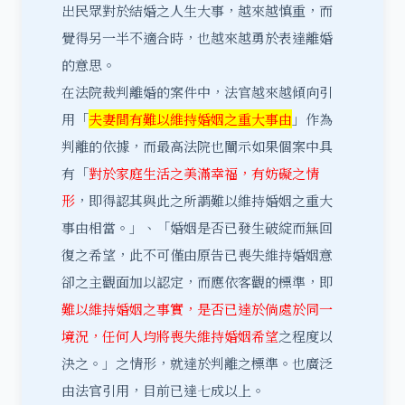
出民眾對於結婚之人生大事，越來越慎重，而
覺得另一半不適合時，也越來越勇於表達離婚
的意思。
在法院裁判離婚的案件中，法官越來越傾向引
用「
夫妻間有難以維持婚姻之重大事由
」作為
判離的依據，而最高法院也闡示如果個案中具
有「
對於家庭生活之美滿幸福，有妨礙之情
形
，即得認其與此之所謂難以維持婚姻之重大
事由相當。」、「婚姻是否已發生破綻而無回
復之希望，此不可僅由原告已喪失維持婚姻意
卻之主觀面加以認定，而應依客觀的標準，即
難以維持婚姻之事實，是否已達於倘處於同一
境況，任何人均將喪失維持婚姻希望
之程度以
決之。」之情形，就達於判離之標準。也廣泛
由法官引用，目前已達七成以上。