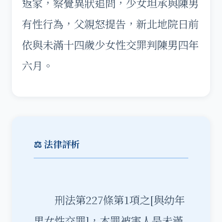
返家，察覺異狀追問，少女坦承與陳男
有性行為，父親怒提告，新北地院日前
依與未滿十四歲少女性交罪判陳男四年
六月。
⚖️ 法律評析
刑法第227條第1項之[與幼年
男女性交罪]，本罪被害人是未滿