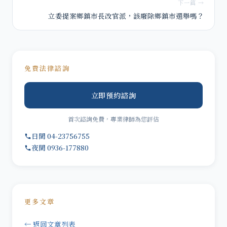
下一篇 →
立委提案鄉鎮市長改官派，該廢除鄉鎮市選舉嗎？
免費法律諮詢
立即預約諮詢
首次諮詢免費，專業律師為您評估
日間 04-23756755
夜間 0936-177880
更多文章
← 返回文章列表