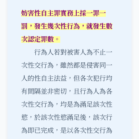
妨害性自主罪實務上採一罪一
罰，發生幾次性行為，就發生數
次認定罪數。
行為人若對被害人為不止一
次性交行為，雖然都是侵害同一
人的性自主法益，但各次犯行均
有間隔並非密切，且行為人為各
次性交行為，均是為滿足該次性
慾，於該次性慾滿足後，該次行
為即已完成，是以各次性交行為