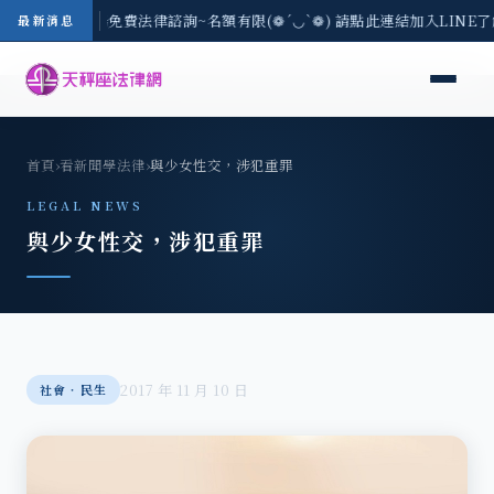
-8/3(一) 現場免費法律諮詢~名額有限(❁´◡`❁) 請點此連結加入LINE
最新消息
首頁
›
看新聞學法律
›
與少女性交，涉犯重罪
LEGAL NEWS
與少女性交，涉犯重罪
2017 年 11 月 10 日
社會‧民生