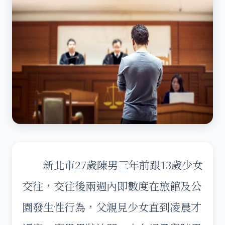
新北市27歲陳男三年前跟13歲少女
交往，交往後兩週內即數度在旅館及公
園發生性行為，父親見少女直到凌晨才