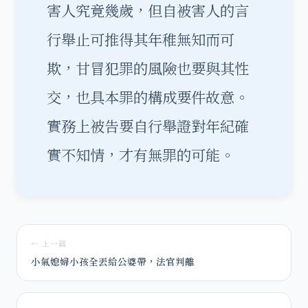
害人究竟幾歲，但自被害人的言
行舉止可推得其年稚無知而可
欺，甘冒犯罪的風險也要與其性
交，也具本罪的構成要件故意。
實務上被告要自行舉證對年紀確
實不知情，才有無罪的可能。
← 上一篇
小氣媳婦小孩全丟給公婆帶，法官判離