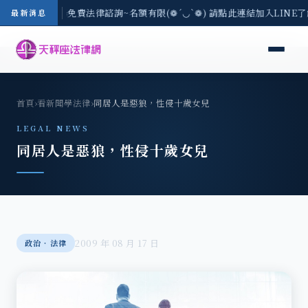
-8/3(一) 現場免費法律諮詢~名額有限(❁´◡`❁) 請點此連結加入LINE
最新消息
首頁
›
看新聞學法律
›
同居人是惡狼，性侵十歲女兒
LEGAL NEWS
同居人是惡狼，性侵十歲女兒
2009 年 08 月 17 日
政治‧法律