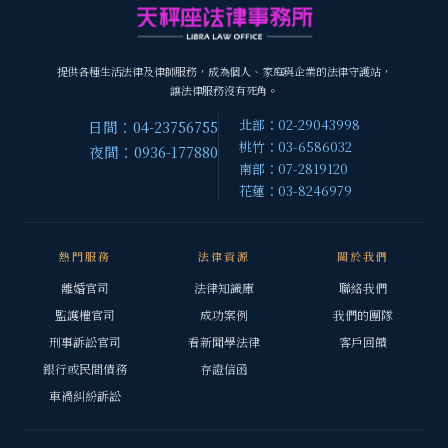
提供各種生活法律及律師服務，成為個人、家庭與企業的法律守護站，
讓法律服務沒有死角。
北部：02-29043998
日間：04-23756755
桃竹：03-6586032
夜間：0936-177880
南部：07-2819120
花蓮：03-8246979
熱門服務
法律資源
關於我們
離婚官司
法律知識庫
聯絡我們
監護權官司
成功案例
我們的團隊
刑事訴訟官司
看新聞學法律
客戶回饋
銀行或民間債務
存證信函
車禍糾紛訴訟