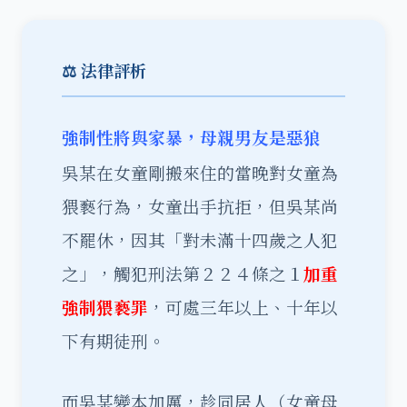
⚖️ 法律評析
強制性將與家暴，母親男友是惡狼
吳某在女童剛搬來住的當晚對女童為
猥褻行為，女童出手抗拒，但吳某尚
不罷休，因其「對未滿十四歲之人犯
之」，觸犯刑法第２２４條之１
加重
強制猥褻罪
，可處三年以上、十年以
下有期徒刑。
而吳某變本加厲，趁同居人（女童母