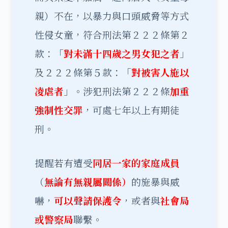
親）不在，以暴力與口頭威脅等方式
性侵女童，符合刑法第２２２條第２
款：「
對未滿十四歲之男女犯之者
」
及２２２條第５款：「
對被害人施以
凌虐者
」。涉犯刑法第２２２條
加重
強制性交罪
，可處七年以上有期徒
刑。
提醒若有遭受
同居一家的家庭成員
（
無論有無親屬關係）
的施暴與威
嚇，
可以聲請保護令
，或者與
社會局
或警察局
聯繫。