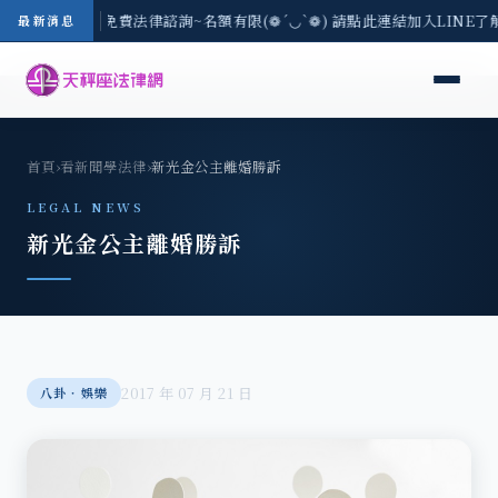
-8/3(一) 現場免費法律諮詢~名額有限(❁´◡`❁) 請點此連結加入LINE了
最新消息
首頁
›
看新聞學法律
›
新光金公主離婚勝訴
LEGAL NEWS
新光金公主離婚勝訴
2017 年 07 月 21 日
八卦‧娛樂