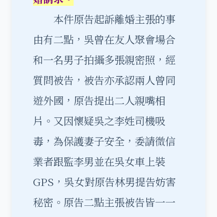
本件原告起訴離婚主張的事
由有二點，吳曾在友人聚會場合
和一名男子拍攝多張親密照，經
質問被告，被告亦承認兩人曾同
遊外國，原告提出二人親嘴相
片。又因懷疑吳之李姓司機吸
毒，為保護妻子安全，委請微信
業者跟監李男並在吳女車上裝
GPS，吳女對原告林男提告妨害
秘密。原告二點主張被告皆一一