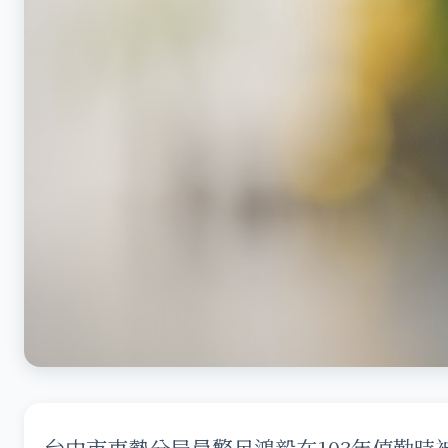
台中市東勢分局員警呂鴻毅在103年值勤時