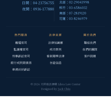
北部：02-29043998
日間：04-23756755
桃竹：03-6586032
夜間：0936-177880
南部：07-2819120
花蓮：03-8246979
熱門服務
法律資源
關於我們
離婚官司
法律知識庫
聯絡我們
監護權官司
成功案例
我們的團隊
刑事訴訟官司
看新聞學法律
客戶回饋
銀行或民間債務
存證信函
車禍糾紛訴訟
© 2026 天秤座法律網 Libra Law Center
Designed by
Jack Chiu