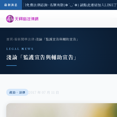
-8/3(一) 現場免費法律諮詢~名額有限(❁´◡`❁) 請點此連結加入LINE
最新消息
首頁
›
看新聞學法律
›
淺論「監護宣告與輔助宣告」
LEGAL NEWS
淺論「監護宣告與輔助宣告」
2017 年 07 月 11 日
政治‧法律