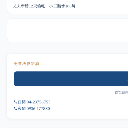
丈夫新婚12天偷吃 小三賠慘105萬
免費法律諮詢
首次諮
日間 04-23756755
夜間 0936-177880