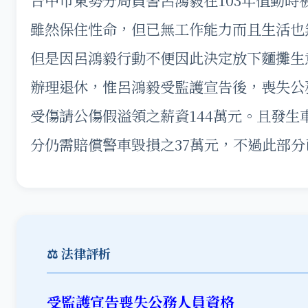
雖然保住性命，但已無工作能力而且生活也
但是因呂鴻毅行動不便因此決定放下麵攤生
辦理退休，惟呂鴻毅受監護宣告後，喪失公務
受傷請公傷假溢領之薪資144萬元。且發
分仍需賠償警車毀損之37萬元，不過此部
⚖️ 法律評析
受監護宣告喪失公務人員資格