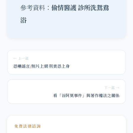
參考資料：
偷情醫護 診所洗鴛鴦
浴
← 上一篇
恐嚇謠言/照片上網 刑責恐上身
下一篇 →
看「谷阿莫事件」與著作權法之關係
免費法律諮詢