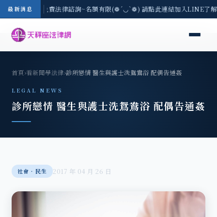
8/3(一) 現場免費法律諮詢~名額有限(❁´◡`❁) 請點此連結加入LINE了
最新消息
首頁
›
看新聞學法律
›
診所戀情 醫生與護士洗鴛鴦浴 配偶告通姦
LEGAL NEWS
診所戀情 醫生與護士洗鴛鴦浴 配偶告通姦
2017 年 04 月 26 日
社會‧民生