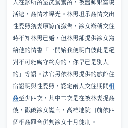
人在診所浴室洗鴛鴦浴，被醫師娘當場
活逮，姦情才曝光。林男坦承姦情交出
性愛照獲妻原諒而撤告，涂女辯稱交往
時不知林男已婚，但林男卻提供涂女寫
給他的情書「一開始我便明白彼此是絕
對不可能廝守終身的，你早已是別人
的」等語。法官另依林男提供的旅館住
宿證明與性愛照，認定兩人交往期間
相
姦
至少四次，其中二次是在被林妻捉姦
後，戳破涂女謊言，高雄地院日前依四
個相姦罪合併判涂女十月徒刑。