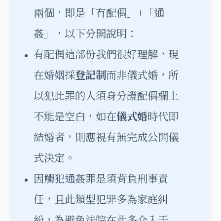
兩個，即是「有配偶」+「通
姦」，以下分開說明：
有配偶這部份我們很好理解，現
在婚姻採
登記制
而非儀式婚，所
以犯此罪的人須身分證配偶欄上
不能是空白，如在
儀式婚
時代即
結婚者，則應視有無完成公開儀
式決定。
因觸犯通姦罪是須背負刑事責
任，且此類型犯罪多為家庭糾
紛，為避免法院在此多介入干