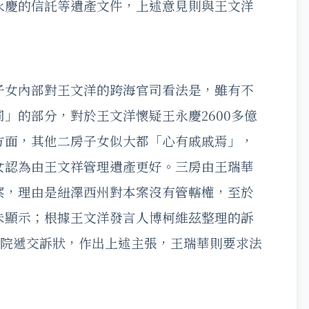
永慶的信託等遺產文件，上述意見則與王文洋
子女內部對王文洋的跨海官司看法是，雖有不
」的部分，對於王文洋懷疑王永慶2600多億
方面，其他二房子女似大都「心有戚戚焉」，
女認為由王文祥管理遺產更好。三房由王瑞華
案，理由是紐澤西州對本案沒有管轄權，至於
未顯示；根據王文洋發言人博柯維茲整理的訴
法院遞交訴狀，作出上述主張，王瑞華則要求法