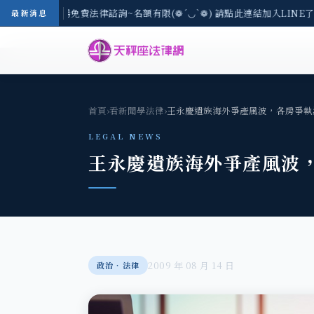
8/3(一) 現場免費法律諮詢~名額有限(❁´◡`❁) 請點此連結加入LINE了
最新消息
首頁
›
看新聞學法律
›
王永慶遺族海外爭產風波，各房爭執
LEGAL NEWS
王永慶遺族海外爭產風波
2009 年 08 月 14 日
政治‧法律