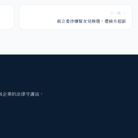
下一篇 →
前立委涉嫌幫女兒賄選，遭檢方起訴
與企業的法律守護站，