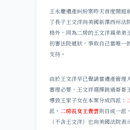
王永慶遺產糾紛案昨天首度開庭
了長子王文洋向美國新澤西州法
格外，同為二房的王文洋親弟弟王
初審法院遞狀，爭取自己當唯一
支持。
由於王文洋早已聲請當遺產管理
審理必要，王文祥選擇跳過哥哥
導致王家子女在本案分成四派：
派，
二房長女王貴雲
則自成一派
（不含王文洋）也向美國法院表