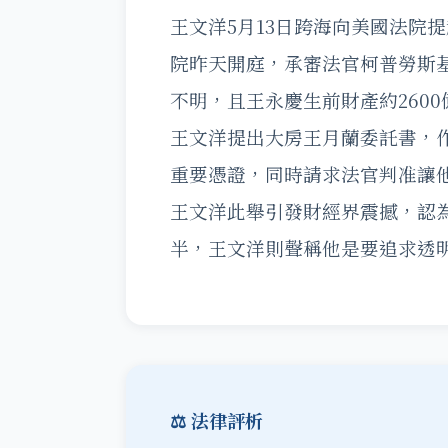
王文洋5月13日跨海向美國法院
院昨天開庭，承審法官柯普勞斯
不明，且王永慶生前財產約260
王文洋提出大房王月蘭委託書，
重要憑證，同時請求法官判准讓他
王文洋此舉引發財經界震撼，認為
半，王文洋則聲稱他是要追求透
⚖️ 法律評析