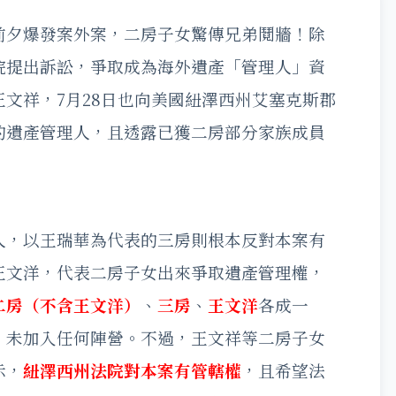
前夕爆發案外案，二房子女驚傳兄弟鬩牆！除
院提出訴訟，爭取成為海外遺產「管理人」資
文祥，7月28日也向美國紐澤西州艾塞克斯郡
的遺產管理人，且透露已獲二房部分家族成員
人，以王瑞華為代表的三房則根本反對本案有
王文洋，代表二房子女出來爭取遺產管理權，
二房（不含王文洋）
、
三房
、
王文洋
各成一
，未加入任何陣營。不過，王文祥等二房子女
示，
紐澤西州法院對本案有管轄權
，且希望法