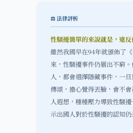
⚖️ 法律評析
性騷擾簡單的來說就是，違反
雖然我國早在94年就頒佈了
來，性騷擾事件仍層出不窮。
人，都會選擇隱藏事件，一旦
傳頌，擔心覺得丟臉，會不會
人遐想，種種壓力導致性騷擾
示出國人對於性騷擾的認知仍