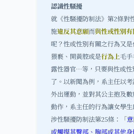
認識性騷擾
就《性騷擾防制法》第2條對
施
違反其意願
而
與性或性別有
呢？性或性別有關之行為又是
猥褻、開黃腔或是
行為上
毛手
露性器官…等，只要與性或性
了。以新聞為例，系主任以考
外出運動，並對其公主抱及數
動作，系主任的行為讓女學生
涉性騷擾防制法第25條：「
意
或觸摸其臀部、胸部或其他身