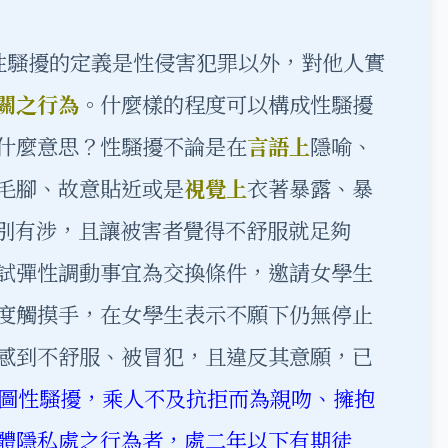
性騷擾的定義是
性侵害犯罪
以外，對他人實
關之行為
。什麼樣的程度可以構成性騷擾
什麼意思？性騷擾不論是在
言語上
隱喻、
毛腳、故意貼近或是
視覺上
衣著暴露、暴
別有涉，且讓被害者覺得不舒服就足夠
試彈性調動事宜為交換條件，邀請女學生
度觸摸手，在女學生表示不願下仍無停止
感到不舒服、被冒犯，且違反其意願，已
圖性騷擾，乘人不及抗拒而為親吻、擁抱
體隱私處之行為者，處二年以下有期徒