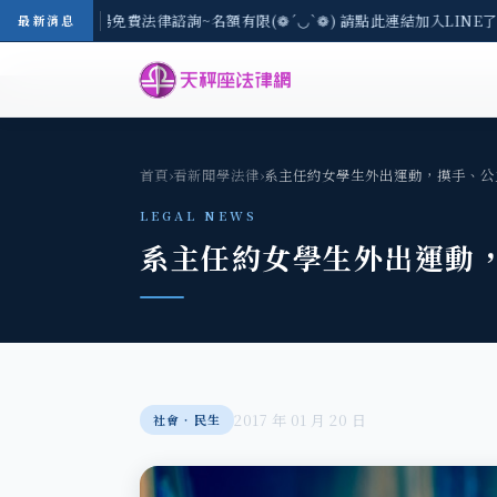
8/3(一) 現場免費法律諮詢~名額有限(❁´◡`❁) 請點此連結加入LINE了
最新消息
首頁
›
看新聞學法律
›
系主任約女學生外出運動，摸手、公
LEGAL NEWS
系主任約女學生外出運動
2017 年 01 月 20 日
社會‧民生