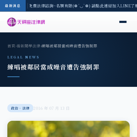
-8/3(一) 現場免費法律諮詢~名額有限(❁´◡`❁) 請點此連結加入LINE了
最新消息
首頁
›
看新聞學法律
›
練唱被鄰居當成噪音遭告強制罪
LEGAL NEWS
練唱被鄰居當成噪音遭告強制罪
2016 年 07 月 13 日
政治‧法律