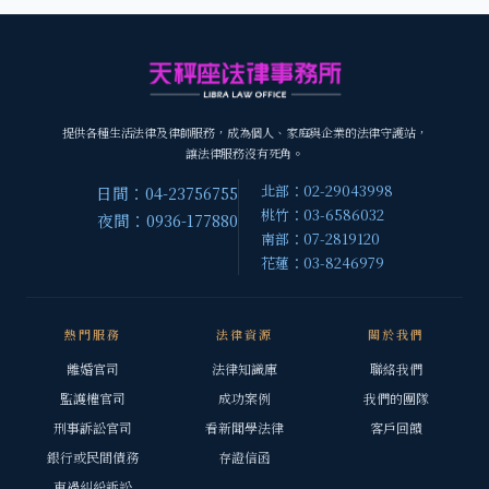
提供各種生活法律及律師服務，成為個人、家庭與企業的法律守護站，
讓法律服務沒有死角。
北部：02-29043998
日間：04-23756755
桃竹：03-6586032
夜間：0936-177880
南部：07-2819120
花蓮：03-8246979
熱門服務
法律資源
關於我們
離婚官司
法律知識庫
聯絡我們
監護權官司
成功案例
我們的團隊
刑事訴訟官司
看新聞學法律
客戶回饋
銀行或民間債務
存證信函
車禍糾紛訴訟