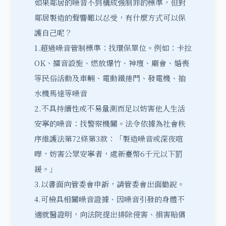
如果鄰居的噪音不到構成強制罪的標準，但對
鄰居製造的聲響難以忍受，有什麼方式可以保
護自己呢？
1.超過噪音管制標準：找環保單位。例如：卡拉
OK、擴音設施、燃放爆竹、神壇、廟會、婚喪
等民俗活動及車輛、電動鐵捲門、發電機、抽
水機馬達等噪音
2.不具持續性或不易量測而足以妨害他人生活
安寧的噪音：找警察機關。法令依據為社會秩
序維護法第72條第3款：「製造噪音或深夜喧
嘩，妨害公眾安寧者，處新臺幣6千元以下罰
鍰。」
3.以書面向管委會申訴，請管委會出面勸說。
4.可檢具相關噪音證據、因噪音引發的身體不
適就醫證明，向法院提出排除侵害、損害賠償