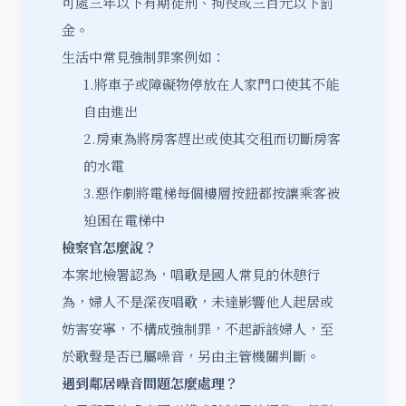
可處三年以下有期徒刑、拘役或三百元以下罰
金。
生活中常見
強制罪
案例如：
1.將車子或障礙物停放在人家門口使其不能
自由進出
2.房東為將房客趕出或使其交租而切斷房客
的水電
3.惡作劇將電梯每個樓層按鈕都按讓乘客被
迫困在電梯中
檢察官怎麼說？
本案地檢署認為，唱歌是國人常見的休憩行
為，婦人不是深夜唱歌，未達影響他人起居或
妨害安寧，不構成強制罪，不起訴該婦人，至
於歌聲是否已屬噪音，另由主管機關判斷。
遇到鄰居噪音問題怎麼處理？