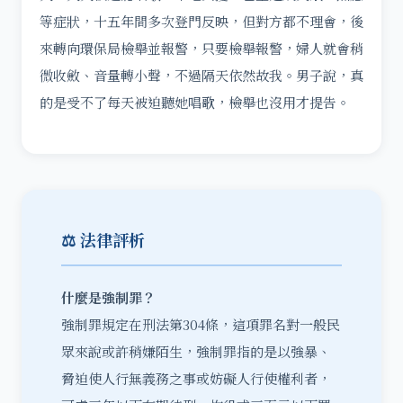
等症狀，十五年間多次登門反映，但對方都不理會，後
來轉向環保局檢舉並報警，只要檢舉報警，婦人就會稍
微收斂、音量轉小聲，不過隔天依然故我。男子說，真
的是受不了每天被迫聽她唱歌，檢舉也沒用才提告。
⚖️ 法律評析
什麼是強制罪？
強制罪規定在刑法第304條，這項罪名對一般民
眾來說或許稍嫌陌生，強制罪指的是以強暴、
脅迫使人行無義務之事或妨礙人行使權利者，