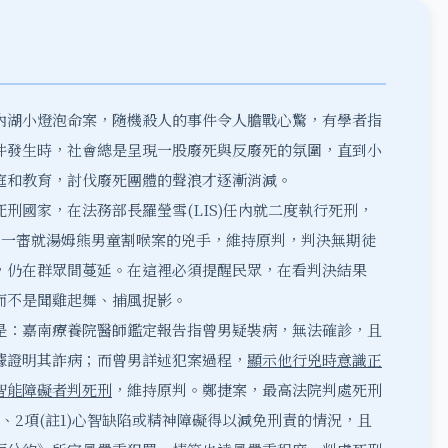
內湖小燈泡命案，隨機殺人的事件令人膽戰心驚，有學者指
件發生時，社會總是呈現一股廢死與反廢死的氛圍，直到小
庭和教育，討伐廢死團體的聲浪才逐漸消減。
刑國家，在法務部長羅瑩雪(LIS)任內就二度執行死刑，
院更一審就湯姆熊男童割喉案的兇手，維持原判，判決無期徒
，仍在群眾間蔓延。在這裡必須提醒民眾，在看判決結果
而不是聞雞起舞、捕風捉影。
是：嘉南療養院醫師鑑定報告指曾男疑裝病，無法確診，且
據證明其詐病；而曾男詳述犯案過程，
顯示他行兇時意識正
智能障礙者判死刑
，維持原判。鄭捷案，最高法院判處死刑
、2項(註1)心智缺陷或精神障礙得以減免刑責的情況，且