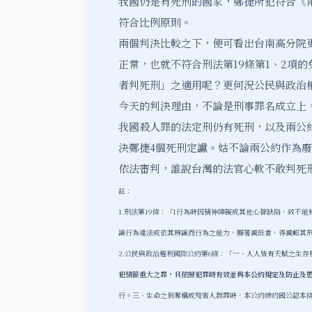
我國仍是有死刑的國家，鄭捷所犯符合《
符合比例原則。
兩個判決比較之下，便可看出台南高分院
正常，也就不符合刑法第19條第1、2項
者判死刑」之適用呢？更何況公民與政治權
今天的判決理由，不論是刑事罪名成立上
我國殺人罪的法定刑仍有死刑，以及兩公
決鄭捷4個死刑定讞。姑不論兩公約作為
依法審判，誰說台灣的法官心軟不敢判死
註：
1.刑法第19條：「
I行為時因精神障礙或其他心智缺陷，致不能
識行為違法或依其辨識而行為之能力，顯著
減低者，得減輕其刑。
2.公民與政治權利國際公約第6條：「
一、人人皆有天賦之生存
犯情節重大之罪，且依照犯罪時有效並與本公約規定及防止及
行。
三、生命之剝奪構成殘害人群罪時，本公約締約國公認本