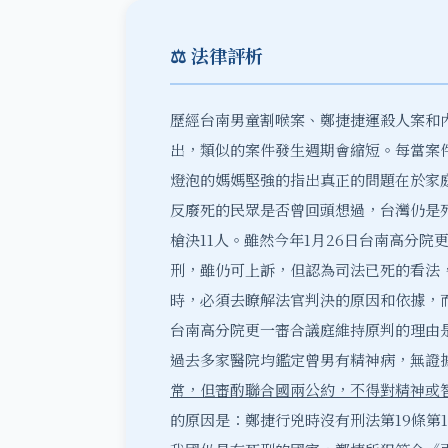
⚖️ 法律評析
歷經台南男童割喉案、鄭捷捷運殺人案和
出，類似的案件發生週期會縮短。每當案
燈泡的媽媽堅強的指出真正的問題在於家
反廢死的民眾是否曾回頭想過，台灣仍是死
槍決11人。雖然今年1月26日台南高分
刑，雖仍可上訴，但認為司法已死的看法
時，必須去瞭解法官判決的原因和依據，
台南高分院更一審合議庭維持原判的理由
過去多家醫院均鑑定曾男有精神病，無證
常，但審酌聯合國兩公約，不得對精神或
的原因是：鄭捷行兇時沒有刑法第19條第1