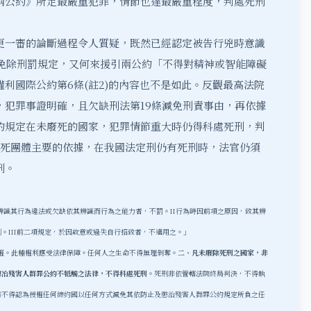
兩公約》所定最嚴重犯罪，情節也達最嚴重程度，判處死刑
更一審的論斷過程令人質疑，既然已經認定被告行兇時意識
的免除刑罰規定，又何來援引兩公約「不得對精神或智能障礙
利國際公約第6條(註2)的內容也不是如此。反觀最高法院
，犯罪事證明確，且欠缺刑法第19條減免刑責事由，再依據
約規定在未廢死的國家，犯罪情節重大時仍得科處死刑，判
廢死團體主要的依據，在我國法定刑仍有死刑時，法官仍須
刑。
辨識其行為違法或欠缺依其辨
識而行為之能力者，不罰。
II行為時因前項之原因，致其辨
III
前二項規定，於因故意或過失自行招致者，不適用之。」
權。此種權利應受法律保障。任何人之生命不得無理剝奪。
二、凡未廢除死刑之國家，非
懲治殘害人群罪公約不牴觸之法律，不得科處死刑。
死刑非依管轄法院終局判決，不得執
條不得認為授權任何締約國以任何方式減免其依防止及懲治殘害人群罪公約規定所負之任