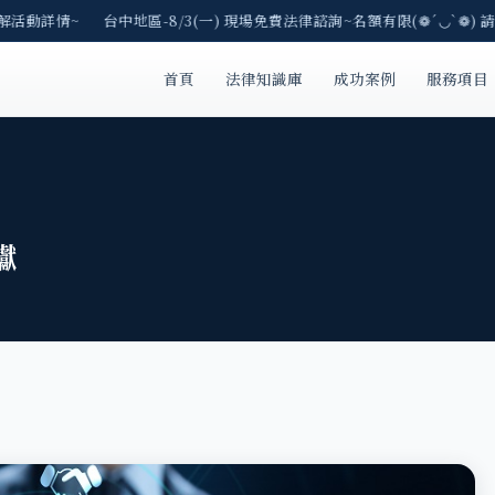
解活動詳情~ 台中地區-8/3(一) 現場免費法律諮詢~名額有限(❁´◡`❁) 請
首頁
法律知識庫
成功案例
服務項目
讞