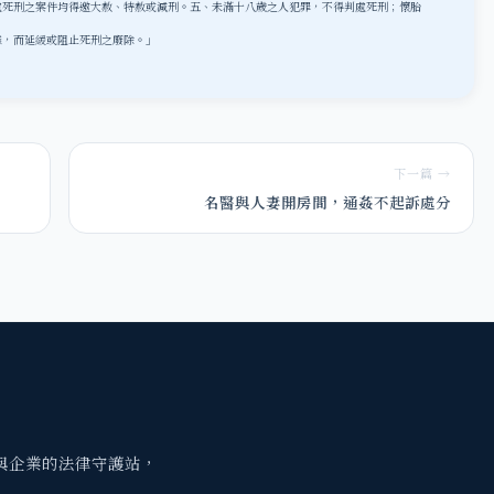
處死刑之案件均得邀大赦、特赦或減刑。
五、未滿十八歲之人犯罪，不得判處死刑；懷胎
條，而延緩或阻止死刑之廢除。」
下一篇 →
名醫與人妻開房間，通姦不起訴處分
與企業的法律守護站，