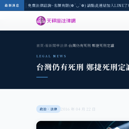
8/3(一) 現場免費法律諮詢~名額有限(❁´◡`❁) 請點此連結加入LINE了
最新消息
首頁
›
看新聞學法律
›
台灣仍有死刑 鄭捷死刑定讞
LEGAL NEWS
台灣仍有死刑 鄭捷死刑定
2016 年 04 月 22 日
政治‧法律