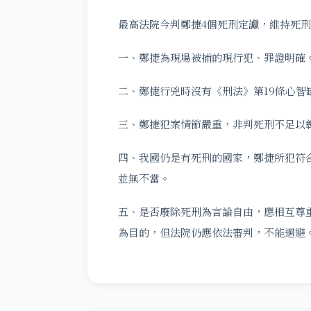
最高法院今判鄭捷4個死刑定讞，維持死刑
一、鄭捷為現場被捕的現行犯、罪證明確
二、鄭捷行兇時沒有《刑法》第19條心智
三、鄭捷犯案情節嚴重，非判死刑不足以
四、我國仍是有死刑的國家，鄭捷所犯符
並無不當。
五、是否廢除死刑為言論自由，應相互尊
為目的，但法院仍應依法審判，不能迴避