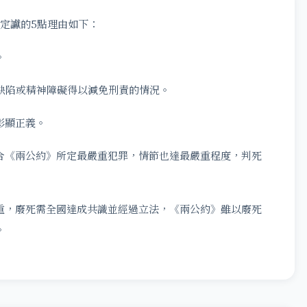
定讞的5點理由如下：
。
缺陷或精神障礙得以減免刑責的情況。
彰顯正義。
合《兩公約》所定最嚴重犯罪，情節也達最嚴重程度，判死
重，廢死需全國達成共識並經過立法，《兩公約》雖以廢死
。