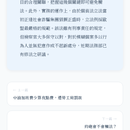
目的合理關聯，把握這幾個關鍵即可避免觸
法。此外，實務的運作上，由於個資法立法當
初正逢社會詐騙集團猖獗正盛時，立法例採歐
盟最嚴格的規範。該法雖有刑事責任的規定，
但檢察官大多保守以對，對於模糊個案多以行
為人並無犯意作成不起訴處分，近期法務部已
有修法之研議。
← 上一篇
中油加班費少算夜點費，遭勞工局罰款
下一篇 →
約砲會不會觸法？