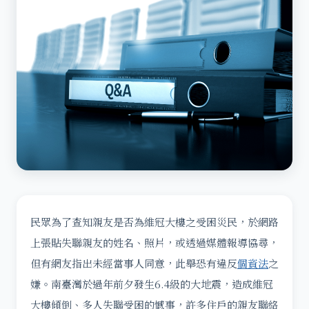
民眾為了查知親友是否為維冠大樓之受困災民，於網路
上張貼失聯親友的姓名、照片，或透過媒體報導協尋，
但有網友指出未經當事人同意，此舉恐有違反
個資法
之
嫌。南臺灣於過年前夕發生6.4級的大地震，造成維冠
大樓傾倒、多人失聯受困的憾事，許多住戶的親友聯絡