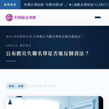
-8/3(一) 現場免費法律諮詢~名額有限(❁´◡`❁) 請點此連結加入LINE
最新消息
首頁
›
看新聞學法律
›
公布震災失聯名單是否違反個資法？
LEGAL NEWS
公布震災失聯名單是否違反個資法？
2016 年 02 月 16 日
政治‧法律