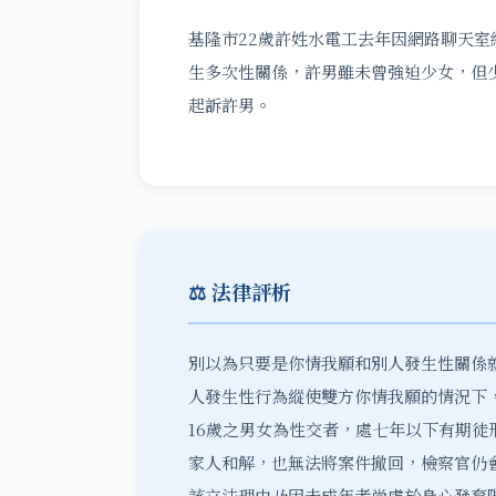
基隆市22歲許姓水電工去年因網路聊天室
生多次性關係，許男雖未曾強迫少女，但
起訴許男。
⚖️ 法律評析
別以為只要是你情我願和別人發生性關係
人發生性行為縱使雙方你情我願的情況下，
16歲之男女為性交者，處七年以下有期
家人和解，也無法將案件撤回，檢察官仍
該立法理由乃因未成年者尚處於身心發育