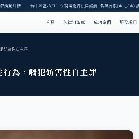
解活動詳情~ 台中地區-8/3(一) 現場免費法律諮詢~名額有限(❁´◡`❁) 
首頁
法律知識庫
成功案例
服務項目
觸犯妨害性自主罪
性行為，觸犯妨害性自主罪