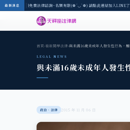
-8/3(一) 現場免費法律諮詢~名額有限(❁´◡`❁) 請點此連結加入LINE了
最新消息
首頁
›
看新聞學法律
›
與未滿16歲未成年人發生性行為，
LEGAL NEWS
與未滿16歲未成年人發生
2015 年 11 月 06 日
政治‧法律