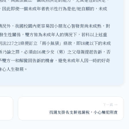
，因此即使一個未成年者表示性行為是他/她自願的，未成
情況外，我國校園內更容易因小朋友心智發育尚未成熟，對
友發生性關係，雙方皆為未成年人的情況下，若科以上述重
法227之1條便訂立
「兩小無猜」條款
，即18歲以下的未成
訴乃論之罪，必須由16歲少女（男）之父母親提起告訴，否
予雙方一和解撤回告訴的機會，避免未成年人因一時的好奇
身心人生發展。
下一篇 →
找親友掛名支薪逃漏稅，小心觸犯刑責