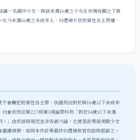
結識一名國中少女，與該未滿16歲之少女在你情我願之下發
少女乃未滿16歲之未成年人，仍遭檢方依妨害性自主罪嫌，
就不會觸犯妨害性自主罪，我國刑法對於與16歲以下未成年
仍會依刑法第227條第3項論罪科刑「對於14歲以下未滿
徒刑。」由於該條規定並非告訴乃論，也就是許男縱使跟少女
會繼續偵辦，如同本件許男最終仍遭檢察官依該條起訴之。
階段，尚無法做出一個成熟決定的能力，尤其是性的決定，